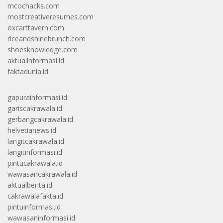
mcochacks.com
mostcreativeresumes.com
oxcarttavern.com
riceandshinebrunch.com
shoesknowledge.com
aktualinformasi.id
faktadunia.id
gapurainformasi.id
gariscakrawala.id
gerbangcakrawala.id
helvetianews.id
langitcakrawala.id
langitinformasi.id
pintucakrawala.id
wawasancakrawala.id
aktualberita.id
cakrawalafakta.id
pintuinformasi.id
wawasaninformasi.id