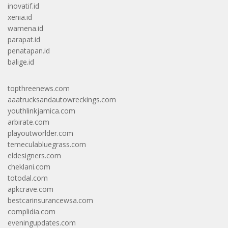
inovatif.id
xenia.id
wamena.id
parapat.id
penatapan.id
balige.id
topthreenews.com
aaatrucksandautowreckings.com
youthlinkjamica.com
arbirate.com
playoutworlder.com
temeculabluegrass.com
eldesigners.com
cheklani.com
totodal.com
apkcrave.com
bestcarinsurancewsa.com
complidia.com
eveningupdates.com