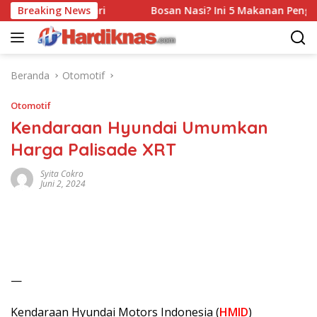
Langsung
eum Singhasari
Breaking News
Bosan Nasi? Ini 5 Makanan Pengganti 
ke
konten
Beranda
Otomotif
Otomotif
Kendaraan Hyundai Umumkan
Harga Palisade XRT
Syita Cokro
Juni 2, 2024
—
Kendaraan Hyundai Motors Indonesia (
HMID
)