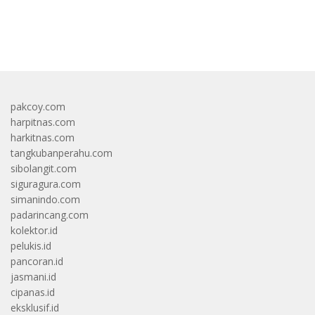
bandar besar starlight princess1000 bagi bonus
pakcoy.com
harpitnas.com
harkitnas.com
tangkubanperahu.com
sibolangit.com
siguragura.com
simanindo.com
padarincang.com
kolektor.id
pelukis.id
pancoran.id
jasmani.id
cipanas.id
eksklusif.id