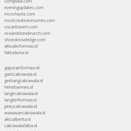
complidia.com
eveningupdates.com
mcochacks.com
mostcreativeresumes.com
oxcarttavern.com
riceandshinebrunch.com
shoesknowledge.com
aktualinformasi.id
faktadunia.id
gapurainformasi.id
gariscakrawala.id
gerbangcakrawala.id
helvetianews.id
langitcakrawala.id
langitinformasi.id
pintucakrawala.id
wawasancakrawala.id
aktualberita.id
cakrawalafakta.id