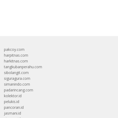
bandar besar starlight princess1000 bagi bonus
pakcoy.com
harpitnas.com
harkitnas.com
tangkubanperahu.com
sibolangit.com
siguragura.com
simanindo.com
padarincang.com
kolektor.id
pelukis.id
pancoran.id
jasmani.id