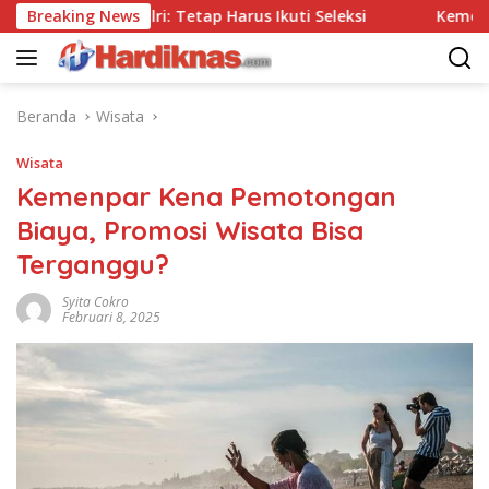
Langsung
a Tes, Polri: Tetap Harus Ikuti Seleksi
Breaking News
Kemenpar Doro
ke
konten
Beranda
Wisata
Wisata
Kemenpar Kena Pemotongan
Biaya, Promosi Wisata Bisa
Terganggu?
Syita Cokro
Februari 8, 2025