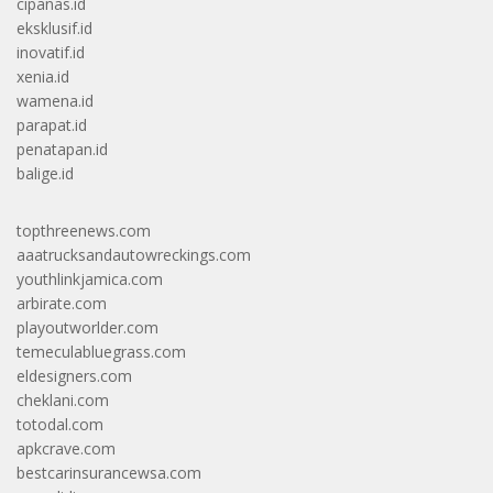
cipanas.id
eksklusif.id
inovatif.id
xenia.id
wamena.id
parapat.id
penatapan.id
balige.id
topthreenews.com
aaatrucksandautowreckings.com
youthlinkjamica.com
arbirate.com
playoutworlder.com
temeculabluegrass.com
eldesigners.com
cheklani.com
totodal.com
apkcrave.com
bestcarinsurancewsa.com