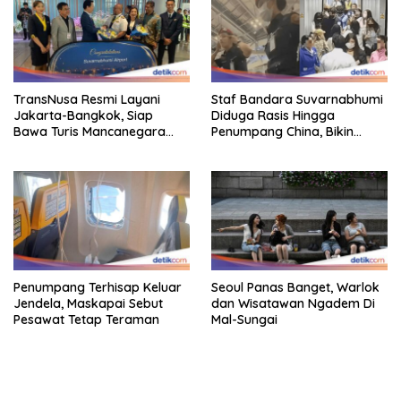
TransNusa Resmi Layani
Staf Bandara Suvarnabhumi
Jakarta-Bangkok, Siap
Diduga Rasis Hingga
Bawa Turis Mancanegara
Penumpang China, Bikin
Hingga Indonesia
Gestur Mata Sipit
Penumpang Terhisap Keluar
Seoul Panas Banget, Warlok
Jendela, Maskapai Sebut
dan Wisatawan Ngadem Di
Pesawat Tetap Teraman
Mal-Sungai