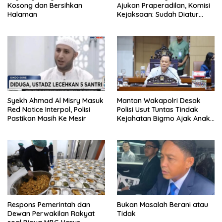
Kosong dan Bersihkan
Ajukan Praperadilan, Komisi
Halaman
Kejaksaan: Sudah Diatur
Hukum Kegiatan
Syekh Ahmad Al Misry Masuk
Mantan Wakapolri Desak
Red Notice Interpol, Polisi
Polisi Usut Tuntas Tindak
Pastikan Masih Ke Mesir
Kejahatan Bigmo Ajak Anak
Di Bawah Umur Promosikan
Vape
Respons Pemerintah dan
Bukan Masalah Berani atau
Dewan Perwakilan Rakyat
Tidak