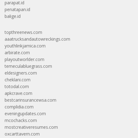
parapat.id
penatapan.id
balige.id
topthreenews.com
aaatrucksandautowreckings.com
youthlinkjamica.com
arbirate.com
playoutworlder.com
temeculabluegrass.com
eldesigners.com
cheklani.com
totodal.com
apkcrave.com
bestcarinsurancewsa.com
complidia.com
eveningupdates.com
mcochacks.com
mostcreativeresumes.com
oxcarttavern.com