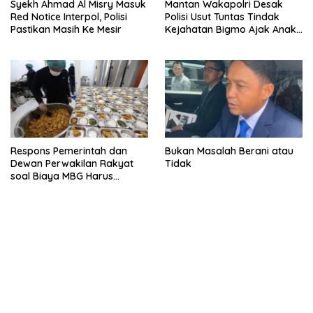
Syekh Ahmad Al Misry Masuk
Mantan Wakapolri Desak
Red Notice Interpol, Polisi
Polisi Usut Tuntas Tindak
Pastikan Masih Ke Mesir
Kejahatan Bigmo Ajak Anak
Di Bawah Umur Promosikan
Vape
Respons Pemerintah dan
Bukan Masalah Berani atau
Dewan Perwakilan Rakyat
Tidak
soal Biaya MBG Harus
Dipisah Di Biaya
Pembelajaran
bandar besar starlight princess1000 bagi bonus