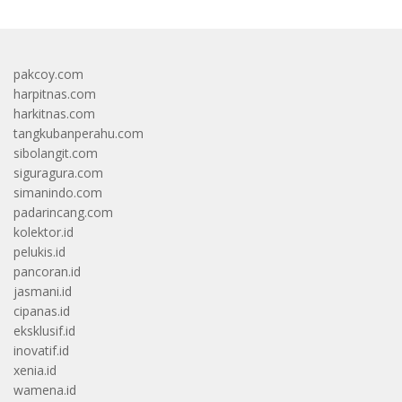
pakcoy.com
harpitnas.com
harkitnas.com
tangkubanperahu.com
sibolangit.com
siguragura.com
simanindo.com
padarincang.com
kolektor.id
pelukis.id
pancoran.id
jasmani.id
cipanas.id
eksklusif.id
inovatif.id
xenia.id
wamena.id