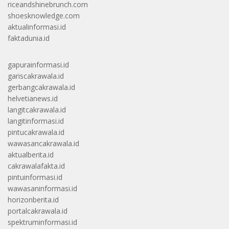
riceandshinebrunch.com
shoesknowledge.com
aktualinformasi.id
faktadunia.id
gapurainformasi.id
gariscakrawala.id
gerbangcakrawala.id
helvetianews.id
langitcakrawala.id
langitinformasi.id
pintucakrawala.id
wawasancakrawala.id
aktualberita.id
cakrawalafakta.id
pintuinformasi.id
wawasaninformasi.id
horizonberita.id
portalcakrawala.id
spektruminformasi.id