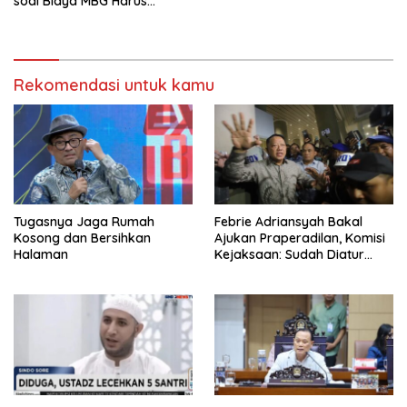
soal Biaya MBG Harus
Dipisah Di Biaya
Pembelajaran
Rekomendasi untuk kamu
Tugasnya Jaga Rumah
Febrie Adriansyah Bakal
Kosong dan Bersihkan
Ajukan Praperadilan, Komisi
Halaman
Kejaksaan: Sudah Diatur
Hukum Kegiatan