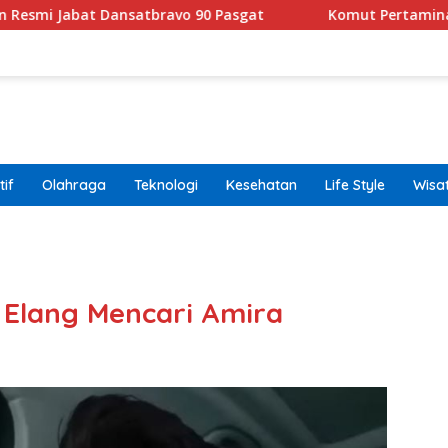
nsatbravo 90 Pasgat
Komut Pertamina Tegaskan Tak B
if
Olahraga
Teknologi
Kesehatan
Life Style
Wisa
band
 Elang Mencari Amira