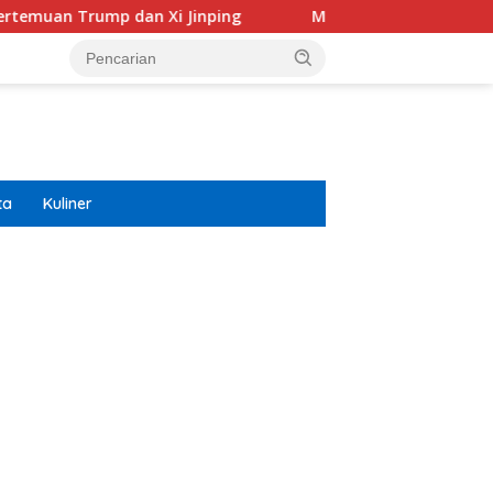
dan Xi Jinping
Modifikasi Ayla Vintage dan Gran Max R
ta
Kuliner
ar besar starlight princess1000 bagi bonus