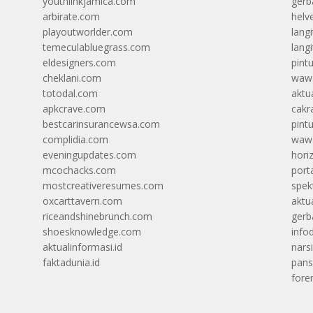
youthlinkjamica.com
gerb
arbirate.com
helv
playoutworlder.com
lang
temeculabluegrass.com
langi
eldesigners.com
pint
cheklani.com
wawa
totodal.com
aktua
apkcrave.com
cakr
bestcarinsurancewsa.com
pint
complidia.com
wawa
eveningupdates.com
hori
mcochacks.com
port
mostcreativeresumes.com
spek
oxcarttavern.com
aktu
riceandshinebrunch.com
gerb
shoesknowledge.com
info
aktualinformasi.id
narsi
faktadunia.id
pans
foren