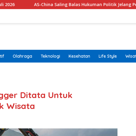
S-China Saling Balas Hukuman Politik Jelang Pertemuan Trump 
if
Olahraga
Teknologi
Kesehatan
Life Style
Wisa
band
gger Ditata Untuk
k Wisata