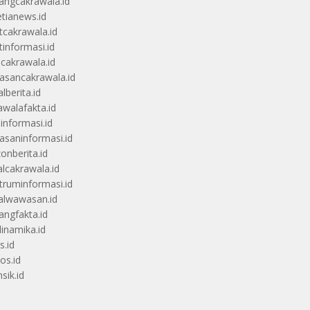
angcakrawala.id
etianews.id
itcakrawala.id
tinformasi.id
ucakrawala.id
sancakrawala.id
lberita.id
awalafakta.id
uinformasi.id
saninformasi.id
zonberita.id
alcakrawala.id
truminformasi.id
alwawasan.id
angfakta.id
dinamika.id
s.id
os.id
sik.id