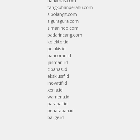
harkitnas.com
tangkubanperahu.com
sibolangit.com
siguragura.com
simanindo.com
padarincang.com
kolektor.id
pelukis.id
pancoran.id
jasmani.id
cipanas.id
eksklusif.id
inovatif.id
xenia.id
wamena.id
parapat.id
penatapan.id
balige.id