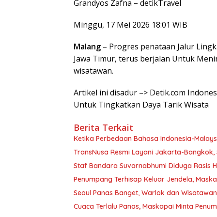
Grandyos Zafna –
detikTravel
Minggu, 17 Mei 2026 18:01 WIB
Malang
– Progres penataan Jalur Ling
Jawa Timur, terus berjalan Untuk Me
wisatawan.
Artikel ini disadur –> Detik.com Indon
Untuk Tingkatkan Daya Tarik Wisata
Berita Terkait
Ketika Perbedaan Bahasa Indonesia-Malay
TransNusa Resmi Layani Jakarta-Bangkok, 
Staf Bandara Suvarnabhumi Diduga Rasis Hi
Penumpang Terhisap Keluar Jendela, Mask
Seoul Panas Banget, Warlok dan Wisatawa
Cuaca Terlalu Panas, Maskapai Minta Penu