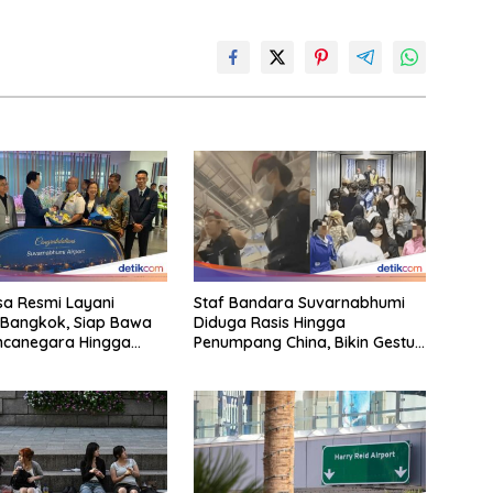
a Resmi Layani
Staf Bandara Suvarnabhumi
-Bangkok, Siap Bawa
Diduga Rasis Hingga
ncanegara Hingga
Penumpang China, Bikin Gestur
a
Mata Sipit