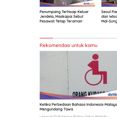
Penumpang Terhisap Keluar
Seoul Pa
Jendela, Maskapai Sebut
dan Wis
Pesawat Tetap Teraman
Mal-Sung
Rekomendasi untuk kamu
Ketika Perbedaan Bahasa Indonesia-Malays
Mengundang Tawa
Laporan Di Malaysia Wahyu Setyo Widodo –