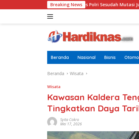
Langsung
n Terbaru Di Pusdokkes Polri Sesudah Mutasi Juli 2026
Breaking News
A
ke
konten
Beranda
Nasional
Bisnis
Otomot
Beranda
Wisata
Wisata
Kawasan Kaldera Ten
Tingkatkan Daya Tari
Syita Cokro
Mei 17, 2026