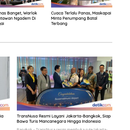
nas Banget, Warlok
Cuaca Terlalu Panas, Maskapai
atawan Ngadem Di
Minta Penumpang Batal
ai
Terbang
ia
TransNusa Resmi Layani Jakarta-Bangkok, Siap
Bawa Turis Mancanegara Hingga Indonesia
Bangkok – TransNusa resmi membuka rute Jakarta-