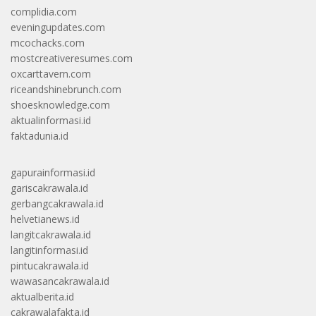
complidia.com
eveningupdates.com
mcochacks.com
mostcreativeresumes.com
oxcarttavern.com
riceandshinebrunch.com
shoesknowledge.com
aktualinformasi.id
faktadunia.id
gapurainformasi.id
gariscakrawala.id
gerbangcakrawala.id
helvetianews.id
langitcakrawala.id
langitinformasi.id
pintucakrawala.id
wawasancakrawala.id
aktualberita.id
cakrawalafakta.id