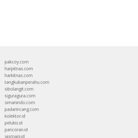
bandar besar starlight princess1000 bagi bonus
pakcoy.com
harpitnas.com
harkitnas.com
tangkubanperahu.com
sibolangit.com
siguragura.com
simanindo.com
padarincang.com
kolektor.id
pelukis.id
pancoran.id
jasmani.id