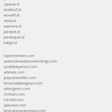
cipanas.id
eksklusif.id
inovatif.id
xenia.id
wamena.id
parapat.id
penatapan.id
balige.id
topthreenews.com
aaatrucksandautowreckings.com
youthlinkjamica.com
arbirate.com
playoutworlder.com
temeculabluegrass.com
eldesigners.com
cheklani.com
totodal.com
apkcrave.com
bestcarinsurancewsa.com