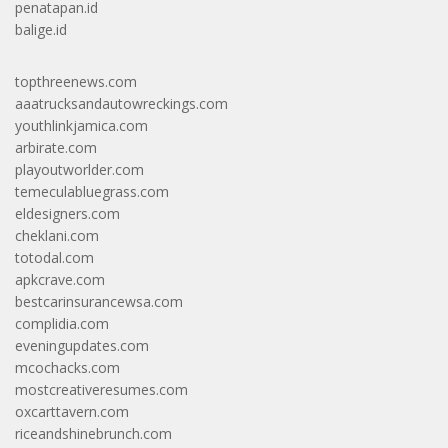
penatapan.id
balige.id
topthreenews.com
aaatrucksandautowreckings.com
youthlinkjamica.com
arbirate.com
playoutworlder.com
temeculabluegrass.com
eldesigners.com
cheklani.com
totodal.com
apkcrave.com
bestcarinsurancewsa.com
complidia.com
eveningupdates.com
mcochacks.com
mostcreativeresumes.com
oxcarttavern.com
riceandshinebrunch.com