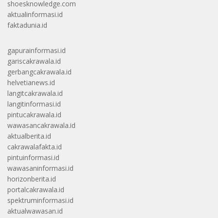
shoesknowledge.com
aktualinformasi.id
faktadunia.id
gapurainformasi.id
gariscakrawala.id
gerbangcakrawala.id
helvetianews.id
langitcakrawala.id
langitinformasi.id
pintucakrawala.id
wawasancakrawala.id
aktualberita.id
cakrawalafakta.id
pintuinformasi.id
wawasaninformasi.id
horizonberita.id
portalcakrawala.id
spektruminformasi.id
aktualwawasan.id