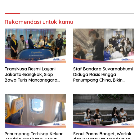
Rekomendasi untuk kamu
TransNusa Resmi Layani
Staf Bandara Suvarnabhumi
Jakarta-Bangkok, Siap
Diduga Rasis Hingga
Bawa Turis Mancanegara
Penumpang China, Bikin
Hingga Indonesia
Gestur Mata Sipit
Penumpang Terhisap Keluar
Seoul Panas Banget, Warlok