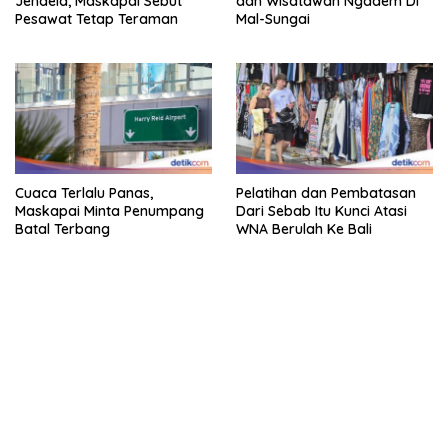
Jendela, Maskapai Sebut
dan Wisatawan Ngadem Di
Pesawat Tetap Teraman
Mal-Sungai
Cuaca Terlalu Panas,
Pelatihan dan Pembatasan
Maskapai Minta Penumpang
Dari Sebab Itu Kunci Atasi
Batal Terbang
WNA Berulah Ke Bali
bandar besar starlight princess1000 bagi bonus