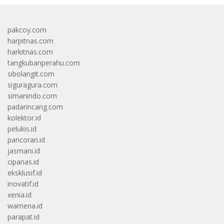
pakcoy.com
harpitnas.com
harkitnas.com
tangkubanperahu.com
sibolangit.com
siguragura.com
simanindo.com
padarincang.com
kolektor.id
pelukis.id
pancoran.id
jasmani.id
cipanas.id
eksklusif.id
inovatif.id
xenia.id
wamena.id
parapat.id