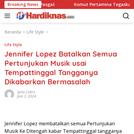
Langsung
satbravo 90 Pasgat
Breaking News
Komut Pertamina Tegaskan Tak B
ke
konten
Beranda
Life Style
Life Style
Jennifer Lopez Batalkan Semua
Pertunjukan Musik usai
Tempattinggal Tangganya
Dikabarkan Bermasalah
Syita Cokro
Juni 3, 2024
Jennifer Lopez membatalkan semua Pertunjukan
Musik Ke Ditengah kabar Tempattinggal tangganya