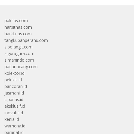
pakcoy.com
harpitnas.com
harkitnas.com
tangkubanperahu.com
sibolangit.com
siguragura.com
simanindo.com
padarincang.com
kolektor.id
pelukis.id
pancoran.id
jasmani.id
cipanas.id
eksklusif.id
inovatif.id
xenia.id
wamena.id
parapat.id