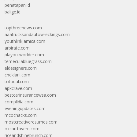
penatapan.id
balige.id
topthreenews.com
aaatrucksandautowreckings.com
youthlinkjamica.com
arbirate.com
playoutworlder.com
temeculabluegrass.com
eldesigners.com
cheklani.com
totodal.com
apkcrave.com
bestcarinsurancewsa.com
complidia.com
eveningupdates.com
mcochacks.com
mostcreativeresumes.com
oxcarttavern.com
riceandshinebrunch.com