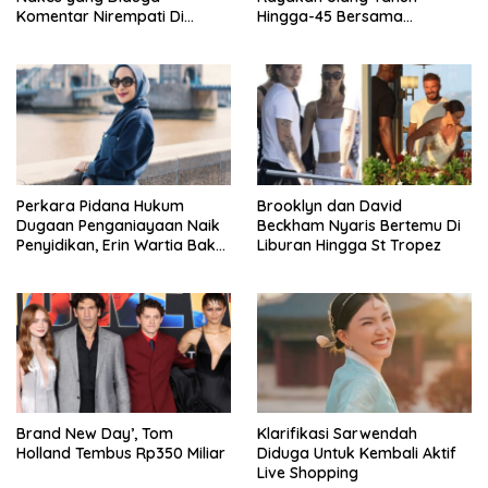
Komentar Nirempati Di
Hingga-45 Bersama
Pasien BPJS
Pengeran Harry
Perkara Pidana Hukum
Brooklyn dan David
Dugaan Penganiayaan Naik
Beckham Nyaris Bertemu Di
Penyidikan, Erin Wartia Bakal
Liburan Hingga St Tropez
Diperiksa
Brand New Day’, Tom
Klarifikasi Sarwendah
Holland Tembus Rp350 Miliar
Diduga Untuk Kembali Aktif
Live Shopping