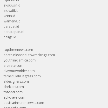
eksklusif.id
inovatif.id
xenia.id
wamena.id
parapat.id
penatapan.id
balige.id
topthreenews.com
aaatrucksandautowreckings.com
youthlinkjamica.com
arbirate.com
playoutworlder.com
temeculabluegrass.com
eldesigners.com
cheklani.com
totodal.com
apkcrave.com
bestcarinsurancewsa.com
complidia.com