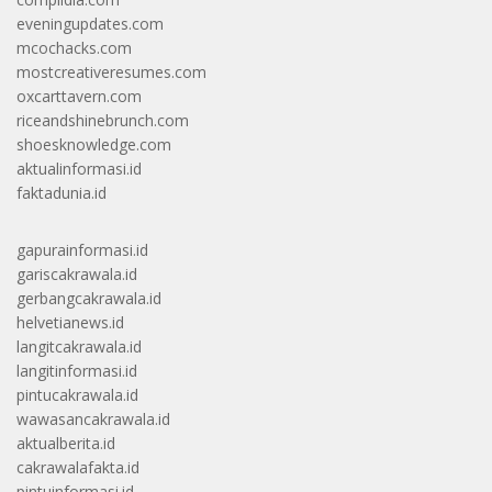
eveningupdates.com
mcochacks.com
mostcreativeresumes.com
oxcarttavern.com
riceandshinebrunch.com
shoesknowledge.com
aktualinformasi.id
faktadunia.id
gapurainformasi.id
gariscakrawala.id
gerbangcakrawala.id
helvetianews.id
langitcakrawala.id
langitinformasi.id
pintucakrawala.id
wawasancakrawala.id
aktualberita.id
cakrawalafakta.id
pintuinformasi.id