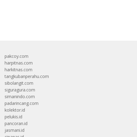
bandar besar starlight princess1000 bagi bonus
pakcoy.com
harpitnas.com
harkitnas.com
tangkubanperahu.com
sibolangit.com
siguragura.com
simanindo.com
padarincang.com
kolektor.id
pelukis.id
pancoran.id
jasmani.id
cipanas.id