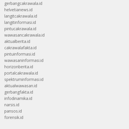
gerbangcakrawala.id
helvetianews.id
langitcakrawala.id
langitinformasi.id
pintucakrawala.id
wawasancakrawala.id
aktualberita.id
cakrawalafakta.id
pintuinformasi.id
wawasaninformasi.id
horizonberita.id
portalcakrawala.id
spektruminformasi.id
aktualwawasan.id
gerbangfakta.id
infodinamika.id
narsis.id
pansos.id
forensik.id