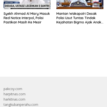
Syekh Ahmad Al Misry Masuk
Mantan Wakapolri Desak
Red Notice Interpol, Polisi
Polisi Usut Tuntas Tindak
Pastikan Masih Ke Mesir
Kejahatan Bigmo Ajak Anak
Di Bawah Umur Promosikan
Vape
bandar besar starlight princess1000 bagi bonus
pakcoy.com
harpitnas.com
harkitnas.com
tangkubanperahu.com