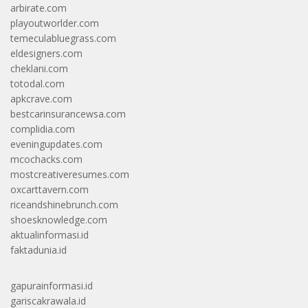
arbirate.com
playoutworlder.com
temeculabluegrass.com
eldesigners.com
cheklani.com
totodal.com
apkcrave.com
bestcarinsurancewsa.com
complidia.com
eveningupdates.com
mcochacks.com
mostcreativeresumes.com
oxcarttavern.com
riceandshinebrunch.com
shoesknowledge.com
aktualinformasi.id
faktadunia.id
gapurainformasi.id
gariscakrawala.id