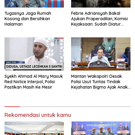
Tugasnya Jaga Rumah
Febrie Adriansyah Bakal
Kosong dan Bersihkan
Ajukan Praperadilan, Komisi
Halaman
Kejaksaan: Sudah Diatur
Hukum Kegiatan
Syekh Ahmad Al Misry Masuk
Mantan Wakapolri Desak
Red Notice Interpol, Polisi
Polisi Usut Tuntas Tindak
Pastikan Masih Ke Mesir
Kejahatan Bigmo Ajak Anak
Di Bawah Umur Promosikan
Vape
Rekomendasi untuk kamu