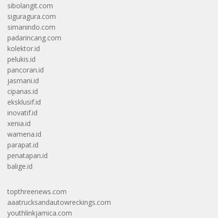
sibolangit.com
siguragura.com
simanindo.com
padarincang.com
kolektor.id
pelukis.id
pancoran.id
jasmani.id
cipanas.id
eksklusif.id
inovatif.id
xenia.id
wamena.id
parapat.id
penatapan.id
balige.id
topthreenews.com
aaatrucksandautowreckings.com
youthlinkjamica.com