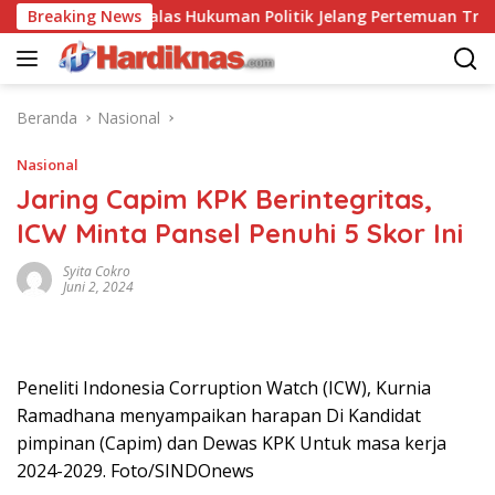
Langsung
ina Saling Balas Hukuman Politik Jelang Pertemuan Trump dan X
Breaking News
ke
konten
Beranda
Nasional
Nasional
Jaring Capim KPK Berintegritas,
ICW Minta Pansel Penuhi 5 Skor Ini
Syita Cokro
Juni 2, 2024
Peneliti Indonesia Corruption Watch (ICW), Kurnia
Ramadhana menyampaikan harapan Di Kandidat
pimpinan (Capim) dan Dewas KPK Untuk masa kerja
2024-2029. Foto/SINDOnews