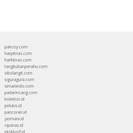
bandar besar starlight princess1000 bagi bonus
pakcoy.com
harpitnas.com
harkitnas.com
tangkubanperahu.com
sibolangit.com
siguragura.com
simanindo.com
padarincang.com
kolektor.id
pelukis.id
pancoran.id
jasmani.id
cipanas.id
eksklusif.id