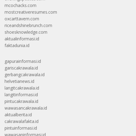
mcochacks.com
mostcreativeresumes.com
oxcarttavern.com
riceandshinebrunch.com
shoesknowledge.com
aktualinformasi.id
faktadunia.id
gapurainformasi.id
gariscakrawala.id
gerbangcakrawala.id
helvetianews.id
langitcakrawala.id
langitinformasi.id
pintucakrawala.id
wawasancakrawala.id
aktualberita.id
cakrawalafakta.id
pintuinformasi.id
wawasaninformasi.id