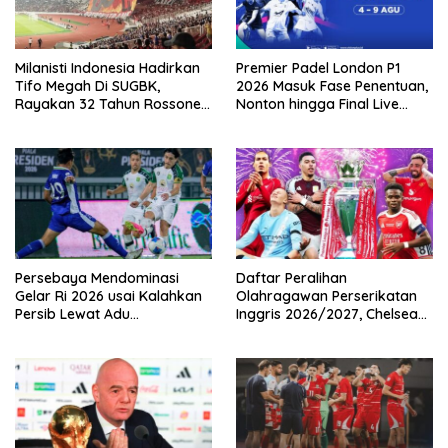
Milanisti Indonesia Hadirkan
Premier Padel London P1
Tifo Megah Di SUGBK,
2026 Masuk Fase Penentuan,
Rayakan 32 Tahun Rossoneri
Nonton hingga Final Live
Kembali Di Tanah Air
Pemutaran Online Di VISION+
Persebaya Mendominasi
Daftar Peralihan
Gelar Ri 2026 usai Kalahkan
Olahragawan Perserikatan
Persib Lewat Adu
Inggris 2026/2027, Chelsea
Pembatasan
Paling Boros!