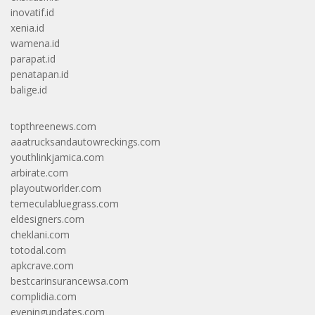
inovatif.id
xenia.id
wamena.id
parapat.id
penatapan.id
balige.id
topthreenews.com
aaatrucksandautowreckings.com
youthlinkjamica.com
arbirate.com
playoutworlder.com
temeculabluegrass.com
eldesigners.com
cheklani.com
totodal.com
apkcrave.com
bestcarinsurancewsa.com
complidia.com
eveningupdates.com