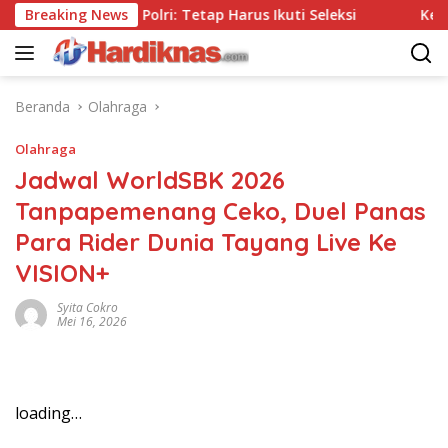
Langsung
Tanpa Tes, Polri: Tetap Harus Ikuti Seleksi
Breaking News
Kemenpar D
ke
konten
Beranda
Olahraga
Olahraga
Jadwal WorldSBK 2026
Tanpapemenang Ceko, Duel Panas
Para Rider Dunia Tayang Live Ke
VISION+
Syita Cokro
Mei 16, 2026
loading…