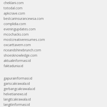
cheklani.com
totodal.com
apkcrave.com
bestcarinsurancewsa.com
complidia.com
eveningupdates.com
mcochacks.com
mostcreativeresumes.com
oxcarttavern.com
riceandshinebrunch.com
shoesknowledge.com
aktualinformasi.id
faktadunia.id
gapurainformasi.id
gariscakrawala.id
gerbangcakrawala.id
helvetianews.id
langitcakrawala.id
langitinformasi.id