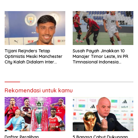
Singapura
Tijjani Reijnders Tetap
Susah Payah Jinakkan 10
Optimistis Meski Manchester
Manajer Timor Leste, Ini PR
City Kalah Didalam Inter
Timnasional Indonesia
Milan
Jelang Hadapi Vietnam
Rekomendasi untuk kamu
Daftar Peralihan
5 Bangsa Cabut Dukungan