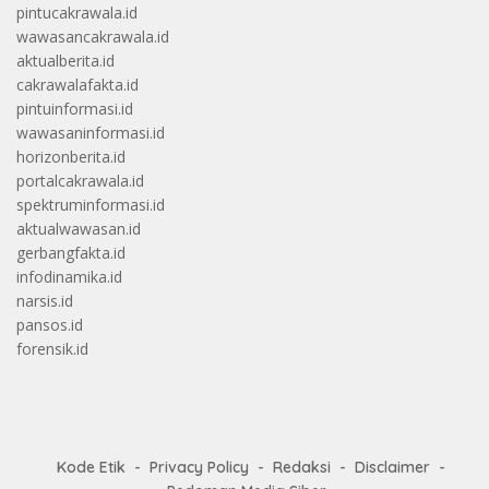
pintucakrawala.id
wawasancakrawala.id
aktualberita.id
cakrawalafakta.id
pintuinformasi.id
wawasaninformasi.id
horizonberita.id
portalcakrawala.id
spektruminformasi.id
aktualwawasan.id
gerbangfakta.id
infodinamika.id
narsis.id
pansos.id
forensik.id
Kode Etik
Privacy Policy
Redaksi
Disclaimer