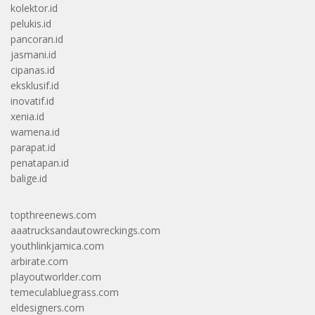
kolektor.id
pelukis.id
pancoran.id
jasmani.id
cipanas.id
eksklusif.id
inovatif.id
xenia.id
wamena.id
parapat.id
penatapan.id
balige.id
topthreenews.com
aaatrucksandautowreckings.com
youthlinkjamica.com
arbirate.com
playoutworlder.com
temeculabluegrass.com
eldesigners.com