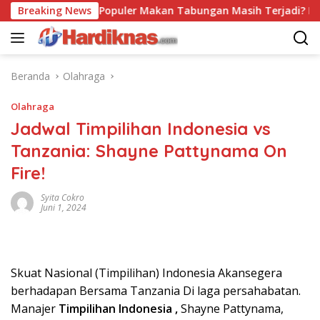
Langsung
Breaking News
Trend Populer Makan Tabungan Masih Terjadi? Ekono
ke
konten
Beranda
Olahraga
Olahraga
Jadwal Timpilihan Indonesia vs
Tanzania: Shayne Pattynama On
Fire!
Syita Cokro
Juni 1, 2024
Skuat Nasional (Timpilihan) Indonesia Akansegera
berhadapan Bersama Tanzania Di laga persahabatan.
Manajer
Timpilihan Indonesia ,
Shayne Pattynama,