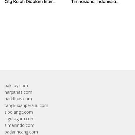
City Kalah Didalam Inter
Timnasional Indonesia
Milan
Jelang Hadapi Vietnam
bandar besar starlight princess1000 bagi bonus
pakcoy.com
harpitnas.com
harkitnas.com
tangkubanperahu.com
sibolangit.com
siguragura.com
simanindo.com
padarincang.com