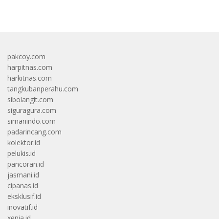
bandar besar starlight princess1000 bagi bonus
pakcoy.com
harpitnas.com
harkitnas.com
tangkubanperahu.com
sibolangit.com
siguragura.com
simanindo.com
padarincang.com
kolektor.id
pelukis.id
pancoran.id
jasmani.id
cipanas.id
eksklusif.id
inovatif.id
xenia.id