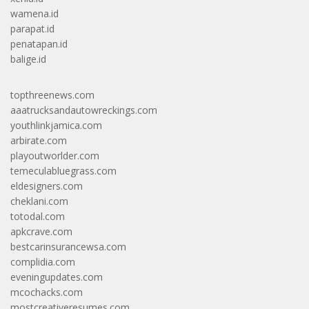
wamena.id
parapat.id
penatapan.id
balige.id
topthreenews.com
aaatrucksandautowreckings.com
youthlinkjamica.com
arbirate.com
playoutworlder.com
temeculabluegrass.com
eldesigners.com
cheklani.com
totodal.com
apkcrave.com
bestcarinsurancewsa.com
complidia.com
eveningupdates.com
mcochacks.com
mostcreativeresumes.com