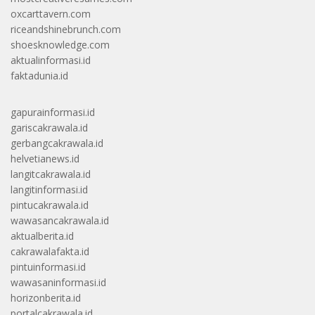
oxcarttavern.com
riceandshinebrunch.com
shoesknowledge.com
aktualinformasi.id
faktadunia.id
gapurainformasi.id
gariscakrawala.id
gerbangcakrawala.id
helvetianews.id
langitcakrawala.id
langitinformasi.id
pintucakrawala.id
wawasancakrawala.id
aktualberita.id
cakrawalafakta.id
pintuinformasi.id
wawasaninformasi.id
horizonberita.id
portalcakrawala.id