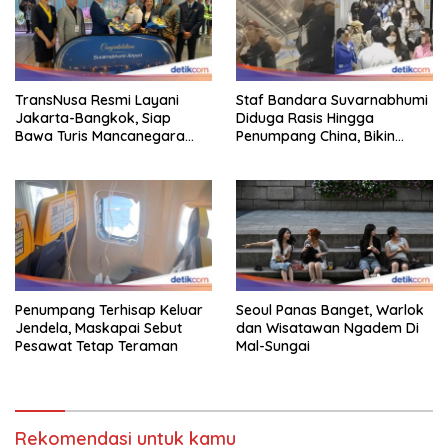
TransNusa Resmi Layani
Staf Bandara Suvarnabhumi
Jakarta-Bangkok, Siap
Diduga Rasis Hingga
Bawa Turis Mancanegara
Penumpang China, Bikin
Hingga Indonesia
Gestur Mata Sipit
Penumpang Terhisap Keluar
Seoul Panas Banget, Warlok
Jendela, Maskapai Sebut
dan Wisatawan Ngadem Di
Pesawat Tetap Teraman
Mal-Sungai
Rekomendasi untuk kamu