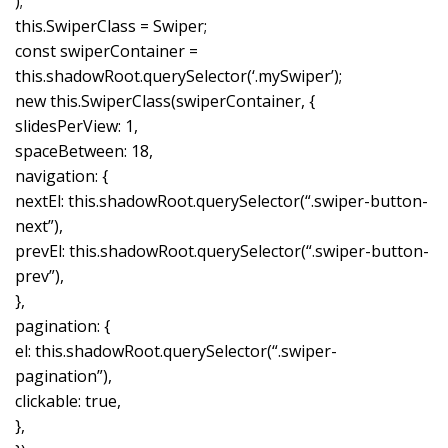
);
this.SwiperClass = Swiper;
const swiperContainer =
this.shadowRoot.querySelector(‘.mySwiper’);
new this.SwiperClass(swiperContainer, {
slidesPerView: 1,
spaceBetween: 18,
navigation: {
nextEl: this.shadowRoot.querySelector(“.swiper-button-
next”),
prevEl: this.shadowRoot.querySelector(“.swiper-button-
prev”),
},
pagination: {
el: this.shadowRoot.querySelector(“.swiper-
pagination”),
clickable: true,
},