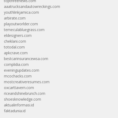
topthreenews.com
aaatrucksandautowreckings.com
youthlinkjamica.com
arbirate.com
playoutworlder.com
temeculabluegrass.com
eldesigners.com
cheklani.com
totodal.com
apkcrave.com
bestcarinsurancewsa.com
complidia.com
eveningupdates.com
mcochacks.com
mostcreativeresumes.com
oxcarttavern.com
riceandshinebrunch.com
shoesknowledge.com
aktualinformasi.id
faktadunia.id