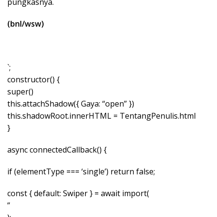
pungkasnya.
(bnl/wsw)
`;
constructor() {
super()
this.attachShadow({ Gaya: “open” })
this.shadowRoot.innerHTML = TentangPenulis.html
}
async connectedCallback() {
if (elementType === ‘single’) return false;
const { default: Swiper } = await import(
”