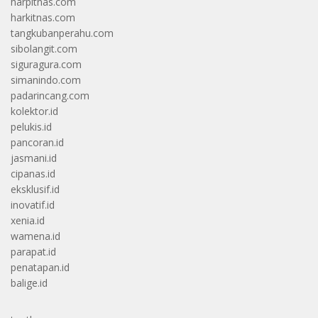
harpitnas.com
harkitnas.com
tangkubanperahu.com
sibolangit.com
siguragura.com
simanindo.com
padarincang.com
kolektor.id
pelukis.id
pancoran.id
jasmani.id
cipanas.id
eksklusif.id
inovatif.id
xenia.id
wamena.id
parapat.id
penatapan.id
balige.id