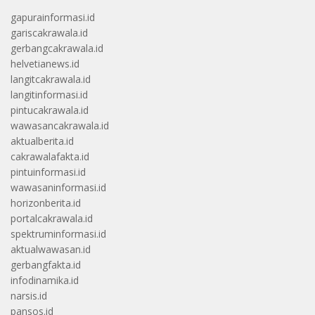
gapurainformasi.id
gariscakrawala.id
gerbangcakrawala.id
helvetianews.id
langitcakrawala.id
langitinformasi.id
pintucakrawala.id
wawasancakrawala.id
aktualberita.id
cakrawalafakta.id
pintuinformasi.id
wawasaninformasi.id
horizonberita.id
portalcakrawala.id
spektruminformasi.id
aktualwawasan.id
gerbangfakta.id
infodinamika.id
narsis.id
pansos.id