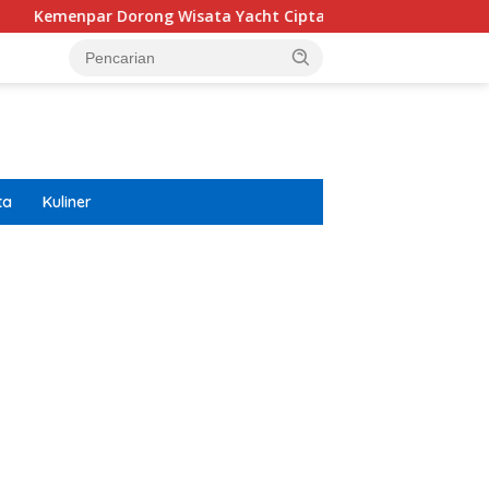
rong Wisata Yacht Ciptakan Efek Berganda Untuk Ekonomi
ta
Kuliner
ar besar starlight princess1000 bagi bonus