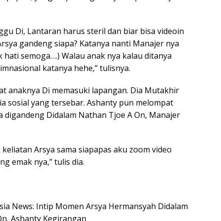
gu Di, Lantaran harus steril dan biar bisa videoin
Arsya gandeng siapa? Katanya nanti Manajer nya
k hati semoga….) Walau anak nya kalau ditanya
mnasional katanya hehe,” tulisnya.
hat anaknya Di memasuki lapangan. Dia Mutakhir
a sosial yang tersebar. Ashanty pun melompat
a digandeng Didalam Nathan Tjoe A On, Manajer
 keliatan Arsya sama siapapas aku zoom video
 emak nya,” tulis dia.
nesia News: Intip Momen Arsya Hermansyah Didalam
On, Ashanty Kegirangan