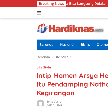
Langsung
fikat Pramuka Garuda Bisa Langsung Didalam Sebab Itu Polisi Ta
Breaking News
ke
konten
Beranda
Nasional
Bisnis
Otomot
Beranda
Life Style
Life Style
Intip Momen Arsya H
Itu Pendamping Natha
Kegirangan
Syita Cokro
Juni 7, 2024