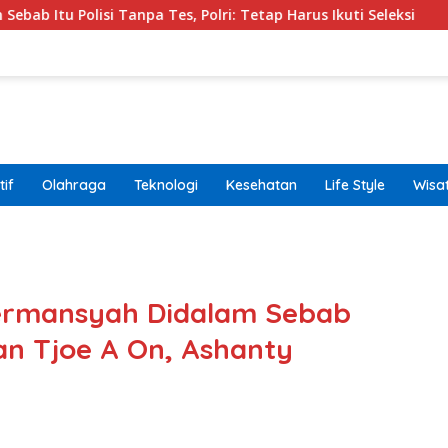
npa Tes, Polri: Tetap Harus Ikuti Seleksi
Kemenpar Do
if
Olahraga
Teknologi
Kesehatan
Life Style
Wisa
band
ermansyah Didalam Sebab
n Tjoe A On, Ashanty