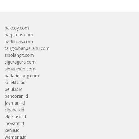
pakcoy.com
harpitnas.com
harkitnas.com
tangkubanperahu.com
sibolangit.com
siguragura.com
simanindo.com
padarincang.com
kolektor.id
pelukis.id
pancoran.id
jasmani.id
cipanas.id
eksklusif.id
inovatif.id
xenia.id
wamena.id