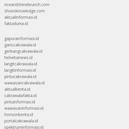
riceandshinebrunch.com
shoesknowledge.com
aktualinformasi.id
faktadunia.id
gapurainformasi.id
gariscakrawala.id
gerbangcakrawala.id
helvetianews.id
langitcakrawala.id
langitinformasi.id
pintucakrawala.id
wawasancakrawala.id
aktualberita.id
cakrawalafakta.id
pintuinformasi.id
wawasaninformasi.id
horizonberita.id
portalcakrawala.id
spektruminformasi.id