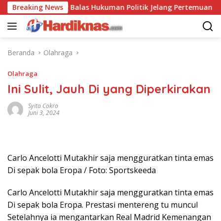
Langsung
-China Saling Balas Hukuman Politik Jelang Pertemuan Trump d
Breaking News
ke
konten
Beranda
Olahraga
Olahraga
Ini Sulit, Jauh Di yang Diperkirakan
Syita Cokro
Juni 3, 2024
Carlo Ancelotti Mutakhir saja mengguratkan tinta emas
Di sepak bola Eropa / Foto: Sportskeeda
Carlo Ancelotti Mutakhir saja mengguratkan tinta emas
Di sepak bola Eropa. Prestasi mentereng tu muncul
Setelahnya ia mengantarkan Real Madrid Kemenangan