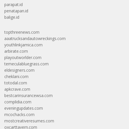
parapat.id
penatapan.id
balige.id
topthreenews.com
aaatrucksandautowreckings.com
youthlinkjamica.com
arbirate.com
playoutworlder.com
temeculabluegrass.com
eldesigners.com
cheklani.com
totodal.com
apkcrave.com
bestcarinsurancewsa.com
complidia.com
eveningupdates.com
mcochacks.com
mostcreativeresumes.com
oxcarttavern.com