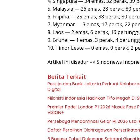
4. Singapura — 34 emas, 32 perak, 39 
5. Malaysia — 26 emas, 28 perak, 80 pe
6. Filipina — 25 emas, 38 perak, 80 per
7. Myanmar — 3 emas, 17 perak, 22 per
8. Laos — 2 emas, 6 perak, 16 perunggu
9. Brunei — 1 emas, 3 perak, 4 perungg
10. Timor Leste — 0 emas, 0 perak, 2 p
Artikel ini disadur –> Sindonews Indone
Berita Terkait
Persija dan Bank Jakarta Perkuat Kolabora
Digital
Milanisti Indonesia Hadirkan Tifo Megah Di
Premier Padel London P1 2026 Masuk Fase Pe
VISION+
Persebaya Mendominasi Gelar Ri 2026 usai
Daftar Peralihan Olahragawan Perserikatan 
5 Bangsa Cabut Dukungan Sebagai Gianni Inf