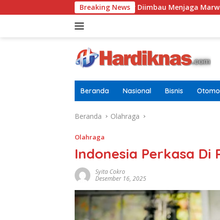
Langsung
I, Jurnalis Monitor Diimbau Menjaga Marwah Di Ditengah Badai 
Breaking News
ke
konten
Beranda
Nasional
Bisnis
Otomot
Beranda
Olahraga
Olahraga
Indonesia Perkasa Di 
Syita Cokro
Desember 16, 2025