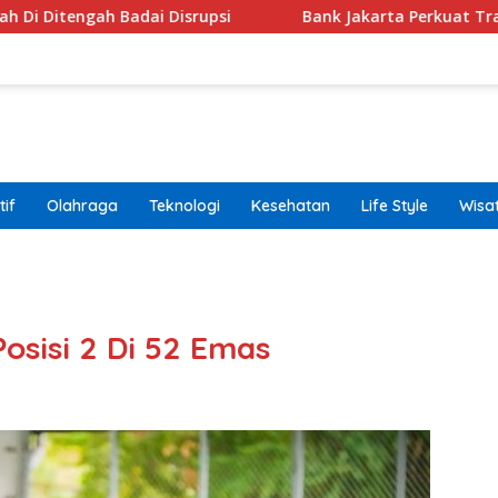
Disrupsi
Bank Jakarta Perkuat Transformasi Digital 
if
Olahraga
Teknologi
Kesehatan
Life Style
Wisa
band
Posisi 2 Di 52 Emas