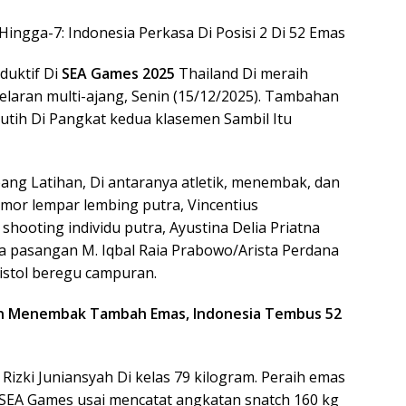
ingga-7: Indonesia Perkasa Di Posisi 2 Di 52 Emas
duktif Di
SEA Games 2025
Thailand Di meraih
gelaran multi-ajang, Senin (15/12/2025). Tambahan
tih Di Pangkat kedua klasemen Sambil Itu
ang Latihan, Di antaranya atletik, menembak, dan
omor lempar lembing putra, Vincentius
 shooting individu putra, Ayustina Delia Priatna
serta pasangan M. Iqbal Raia Prabowo/Arista Perdana
istol beregu campuran.
dan Menembak Tambah Emas, Indonesia Tembus 52
r Rizki Juniansyah Di kelas 79 kilogram. Peraih emas
 SEA Games usai mencatat angkatan snatch 160 kg