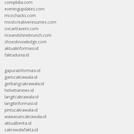
complidia.com
eveningupdates.com
mcochacks.com
mostcreativeresumes.com
oxcarttavern.com
riceandshinebrunch.com
shoesknowledge.com
aktualinformasi.id
faktadunia.id
gapurainformasi.id
gariscakrawala.id
gerbangcakrawala.id
helvetianews.id
langitcakrawala.id
langitinformasi.id
pintucakrawala.id
wawasancakrawala.id
aktualberita.id
cakrawalafakta.id