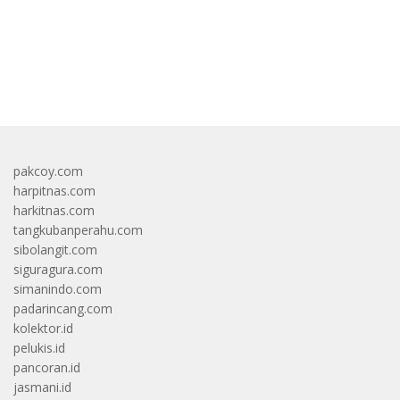
bandar besar starlight princess1000 bagi bonus
pakcoy.com
harpitnas.com
harkitnas.com
tangkubanperahu.com
sibolangit.com
siguragura.com
simanindo.com
padarincang.com
kolektor.id
pelukis.id
pancoran.id
jasmani.id