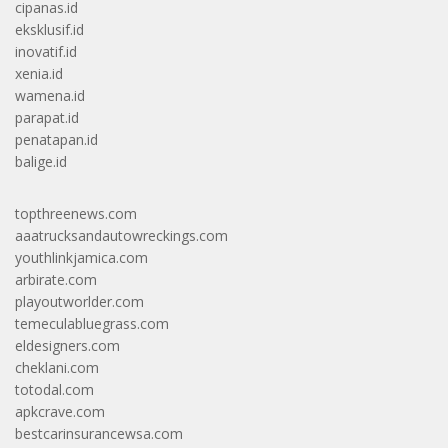
cipanas.id
eksklusif.id
inovatif.id
xenia.id
wamena.id
parapat.id
penatapan.id
balige.id
topthreenews.com
aaatrucksandautowreckings.com
youthlinkjamica.com
arbirate.com
playoutworlder.com
temeculabluegrass.com
eldesigners.com
cheklani.com
totodal.com
apkcrave.com
bestcarinsurancewsa.com