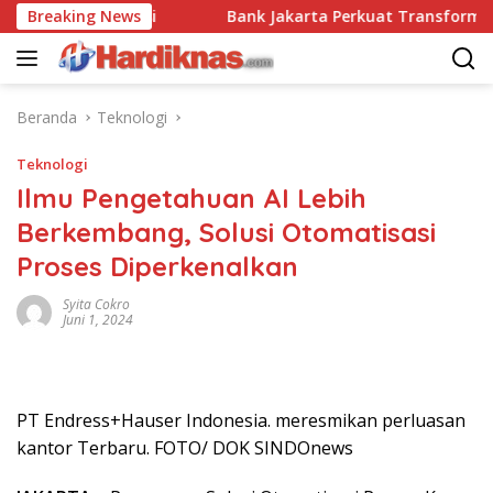
Langsung
adai Disrupsi
Breaking News
Bank Jakarta Perkuat Transformasi Digi
ke
konten
Beranda
Teknologi
Teknologi
Ilmu Pengetahuan AI Lebih
Berkembang, Solusi Otomatisasi
Proses Diperkenalkan
Syita Cokro
Juni 1, 2024
PT Endress+Hauser Indonesia. meresmikan perluasan
kantor Terbaru. FOTO/ DOK SINDOnews