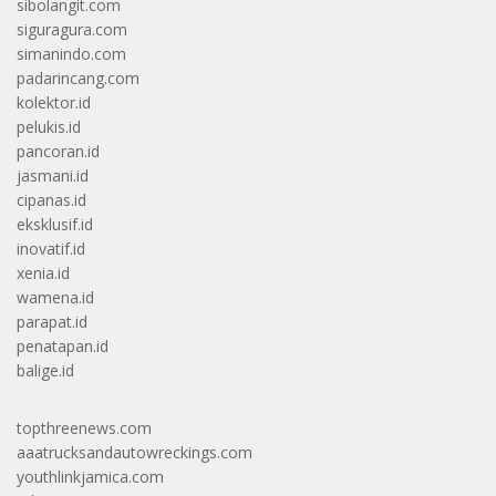
sibolangit.com
siguragura.com
simanindo.com
padarincang.com
kolektor.id
pelukis.id
pancoran.id
jasmani.id
cipanas.id
eksklusif.id
inovatif.id
xenia.id
wamena.id
parapat.id
penatapan.id
balige.id
topthreenews.com
aaatrucksandautowreckings.com
youthlinkjamica.com