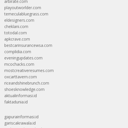
arbirate.com
playoutworlder.com
temeculabluegrass.com
eldesigners.com
cheklani.com
totodal.com
apkcrave.com
bestcarinsurancewsa.com
complidia.com
eveningupdates.com
mcochacks.com
mostcreativeresumes.com
oxcarttavern.com
riceandshinebrunch.com
shoesknowledge.com
aktualinformasi.id
faktadunia.id
gapurainformasi.id
gariscakrawala.id