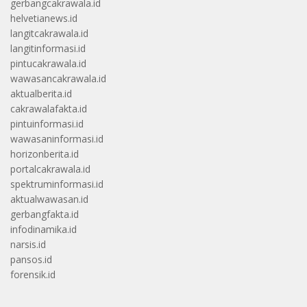
gerbangcakrawala.id
helvetianews.id
langitcakrawala.id
langitinformasi.id
pintucakrawala.id
wawasancakrawala.id
aktualberita.id
cakrawalafakta.id
pintuinformasi.id
wawasaninformasi.id
horizonberita.id
portalcakrawala.id
spektruminformasi.id
aktualwawasan.id
gerbangfakta.id
infodinamika.id
narsis.id
pansos.id
forensik.id