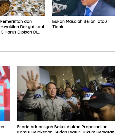
 Pemerintah dan
Bukan Masalah Berani atau
rwakilan Rakyat soal
Tidak
G Harus Dipisah Di
embelajaran
an
Febrie Adriansyah Bakal Ajukan Praperadilan,
Komisi Kejaksaan: Sudah Diatur Hukum Kegiatan