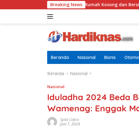
Langsung
Tugasnya Jaga Rumah Kosong dan Bersihkan Halaman
Breaking News
ke
konten
Beranda
Nasional
Bisnis
Otomot
Beranda
Nasional
Nasional
Iduladha 2024 Beda B
Wamenag: Enggak Ma
Syita Cokro
Juni 7, 2024