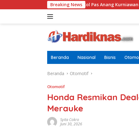
Langsung
 Pria Dewasa
Letkol Pas Anang Kurniawan Resmi Jabat 
Breaking News
ke
konten
Beranda
Nasional
Bisnis
Otomot
Beranda
Otomotif
Otomotif
Honda Resmikan Deal
Merauke
Syita Cokro
Juni 30, 2026