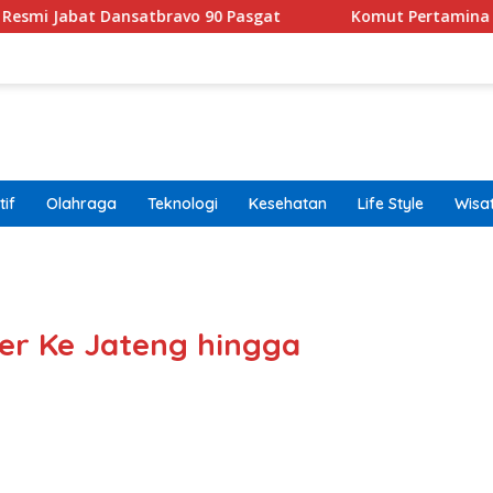
Dansatbravo 90 Pasgat
Komut Pertamina Tegaskan Ta
if
Olahraga
Teknologi
Kesehatan
Life Style
Wisa
band
er Ke Jateng hingga