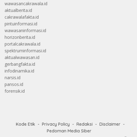
wawasancakrawala.id
aktualberita.id
cakrawalafakta.id
pintuinformasi.id
wawasaninformasi.id
horizonberita.id
portalcakrawala.id
spektruminformasi.id
aktualwawasan.id
gerbangfakta.id
infodinamika.id
narsis.id
pansos.id
forensik.id
Kode Etik
Privacy Policy
Redaksi
Disclaimer
Pedoman Media Siber