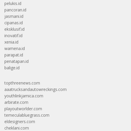
pelukis.id
pancoran.id
jasmani.id
cipanas.id
eksklusif.id
inovatif.id
xenia.id
wamena.id
parapat.id
penatapan.id
balige.id
topthreenews.com
aaatrucksandautowreckings.com
youthlinkjamica.com
arbirate.com
playoutworlder.com
temeculabluegrass.com
eldesigners.com
cheklani.com