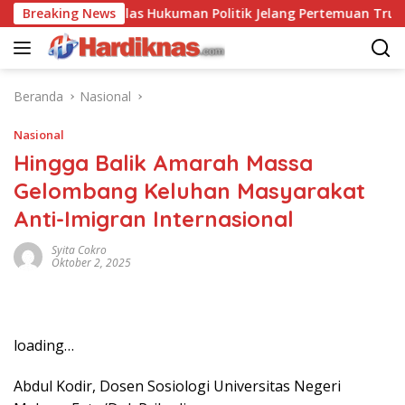
Langsung
na Saling Balas Hukuman Politik Jelang Pertemuan Trump dan Xi
Breaking News
ke
konten
Beranda
Nasional
Nasional
Hingga Balik Amarah Massa
Gelombang Keluhan Masyarakat
Anti-Imigran Internasional
Syita Cokro
Oktober 2, 2025
loading…
Abdul Kodir, Dosen Sosiologi Universitas Negeri