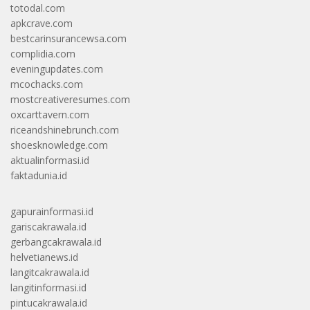
totodal.com
apkcrave.com
bestcarinsurancewsa.com
complidia.com
eveningupdates.com
mcochacks.com
mostcreativeresumes.com
oxcarttavern.com
riceandshinebrunch.com
shoesknowledge.com
aktualinformasi.id
faktadunia.id
gapurainformasi.id
gariscakrawala.id
gerbangcakrawala.id
helvetianews.id
langitcakrawala.id
langitinformasi.id
pintucakrawala.id