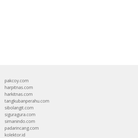
Di Bawah Umur Promosikan
Vape
bandar besar starlight princess1000 bagi bonus
pakcoy.com
harpitnas.com
harkitnas.com
tangkubanperahu.com
sibolangit.com
siguragura.com
simanindo.com
padarincang.com
kolektor.id