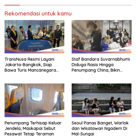
Rekomendasi untuk kamu
TransNusa Resmi Layani
Staf Bandara Suvarnabhumi
Jakarta-Bangkok, Siap
Diduga Rasis Hingga
Bawa Turis Mancanegara
Penumpang China, Bikin
Hingga Indonesia
Gestur Mata Sipit
Penumpang Terhisap Keluar
Seoul Panas Banget, Warlok
Jendela, Maskapai Sebut
dan Wisatawan Ngadem Di
Pesawat Tetap Teraman
Mal-Sungai