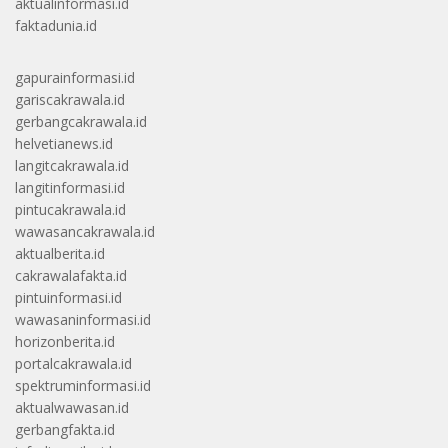
aktualinformasi.id
faktadunia.id
gapurainformasi.id
gariscakrawala.id
gerbangcakrawala.id
helvetianews.id
langitcakrawala.id
langitinformasi.id
pintucakrawala.id
wawasancakrawala.id
aktualberita.id
cakrawalafakta.id
pintuinformasi.id
wawasaninformasi.id
horizonberita.id
portalcakrawala.id
spektruminformasi.id
aktualwawasan.id
gerbangfakta.id