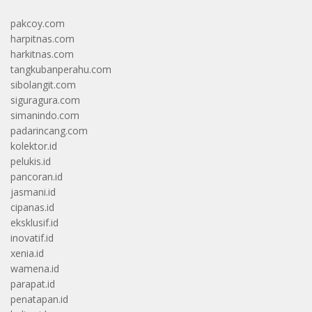
pakcoy.com
harpitnas.com
harkitnas.com
tangkubanperahu.com
sibolangit.com
siguragura.com
simanindo.com
padarincang.com
kolektor.id
pelukis.id
pancoran.id
jasmani.id
cipanas.id
eksklusif.id
inovatif.id
xenia.id
wamena.id
parapat.id
penatapan.id