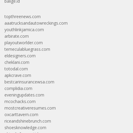
balige.id
topthreenews.com
aaatrucksandautowreckings.com
youthlinkjamica.com
arbirate.com
playoutworlder.com
temeculabluegrass.com
eldesigners.com
cheklani.com
totodal.com
apkcrave.com
bestcarinsurancewsa.com
complidia.com
eveningupdates.com
mcochacks.com
mostcreativeresumes.com
oxcarttavern.com
riceandshinebrunch.com
shoesknowledge.com