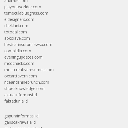
arbirate.com
playoutworlder.com
temeculabluegrass.com
eldesigners.com
cheklani.com
totodal.com
apkcrave.com
bestcarinsurancewsa.com
complidia.com
eveningupdates.com
mcochacks.com
mostcreativeresumes.com
oxcarttavern.com
riceandshinebrunch.com
shoesknowledge.com
aktualinformasi.id
faktadunia.id
gapurainformasi.id
gariscakrawala.id