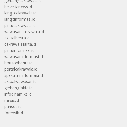
gerbangcakrawala.id
helvetianews.id
langitcakrawala.id
langitinformasi.id
pintucakrawala.id
wawasancakrawala.id
aktualberita.id
cakrawalafakta.id
pintuinformasi.id
wawasaninformasi.id
horizonberita.id
portalcakrawala.id
spektruminformasi.id
aktualwawasan.id
gerbangfakta.id
infodinamika.id
narsis.id
pansos.id
forensik.id