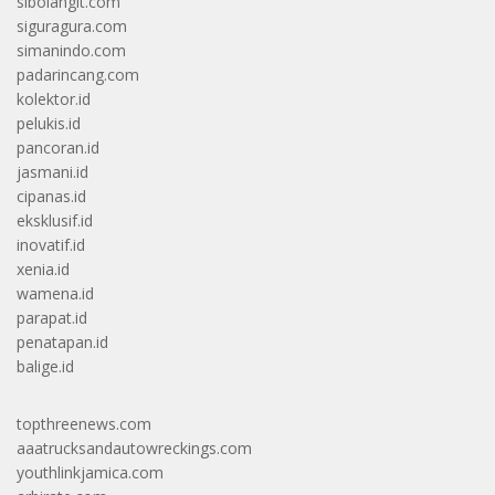
sibolangit.com
siguragura.com
simanindo.com
padarincang.com
kolektor.id
pelukis.id
pancoran.id
jasmani.id
cipanas.id
eksklusif.id
inovatif.id
xenia.id
wamena.id
parapat.id
penatapan.id
balige.id
topthreenews.com
aaatrucksandautowreckings.com
youthlinkjamica.com