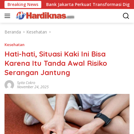
Langsung
psi
Breaking News
Bank Jakarta Perkuat Transformasi Digital lewat 
ke
konten
Beranda
Kesehatan
Kesehatan
Hati-hati, Situasi Kaki Ini Bisa
Karena Itu Tanda Awal Risiko
Serangan Jantung
Syita Cokro
November 24, 2025