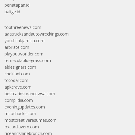
penatapan.id
balige.id
topthreenews.com
aaatrucksandautowreckings.com
youthlinkjamica.com
arbirate.com
playoutworlder.com
temeculabluegrass.com
eldesigners.com
cheklani.com
totodal.com
apkcrave.com
bestcarinsurancewsa.com
complidia.com
eveningupdates.com
mcochacks.com
mostcreativeresumes.com
oxcarttavern.com
riceandshinebrunch.com