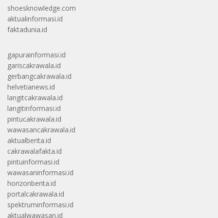
shoesknowledge.com
aktualinformasi.id
faktadunia.id
gapurainformasi.id
gariscakrawala.id
gerbangcakrawala.id
helvetianews.id
langitcakrawala.id
langitinformasi.id
pintucakrawala.id
wawasancakrawala.id
aktualberita.id
cakrawalafakta.id
pintuinformasi.id
wawasaninformasi.id
horizonberita.id
portalcakrawala.id
spektruminformasi.id
aktualwawasan.id