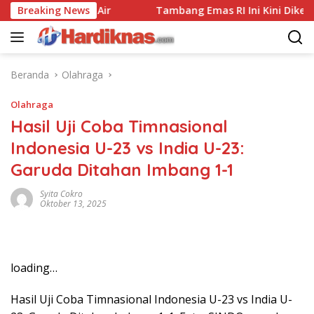
Langsung
ali Di Tanah Air
Breaking News
Tambang Emas RI Ini Kini Dikemudika
ke
konten
Beranda
Olahraga
Olahraga
Hasil Uji Coba Timnasional
Indonesia U-23 vs India U-23:
Garuda Ditahan Imbang 1-1
Syita Cokro
Oktober 13, 2025
loading…
Hasil Uji Coba Timnasional Indonesia U-23 vs India U-