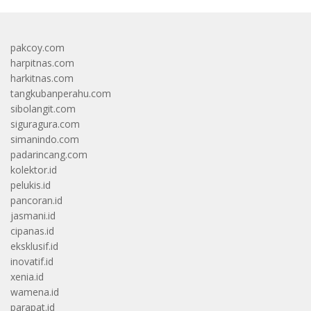
pakcoy.com
harpitnas.com
harkitnas.com
tangkubanperahu.com
sibolangit.com
siguragura.com
simanindo.com
padarincang.com
kolektor.id
pelukis.id
pancoran.id
jasmani.id
cipanas.id
eksklusif.id
inovatif.id
xenia.id
wamena.id
parapat.id