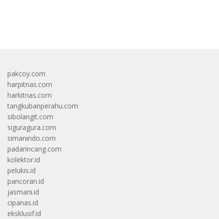
bandar besar starlight princess1000 bagi bonus
pakcoy.com
harpitnas.com
harkitnas.com
tangkubanperahu.com
sibolangit.com
siguragura.com
simanindo.com
padarincang.com
kolektor.id
pelukis.id
pancoran.id
jasmani.id
cipanas.id
eksklusif.id