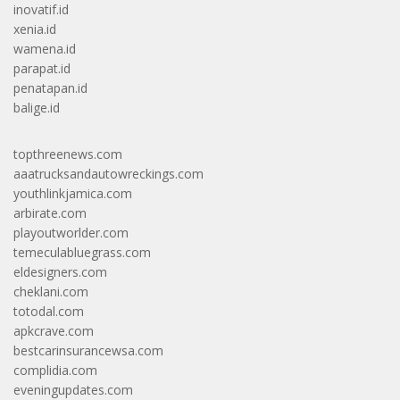
inovatif.id
xenia.id
wamena.id
parapat.id
penatapan.id
balige.id
topthreenews.com
aaatrucksandautowreckings.com
youthlinkjamica.com
arbirate.com
playoutworlder.com
temeculabluegrass.com
eldesigners.com
cheklani.com
totodal.com
apkcrave.com
bestcarinsurancewsa.com
complidia.com
eveningupdates.com