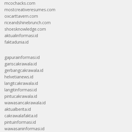
mcochacks.com
mostcreativeresumes.com
oxcarttavern.com
riceandshinebrunch.com
shoesknowledge.com
aktualinformasi.id
faktadunia.id
gapurainformasi.id
gariscakrawala.id
gerbangcakrawala.id
helvetianews.id
langitcakrawala.id
langitinformasi.id
pintucakrawala.id
wawasancakrawala.id
aktualberita.id
cakrawalafakta.id
pintuinformasi.id
wawasaninformasi.id