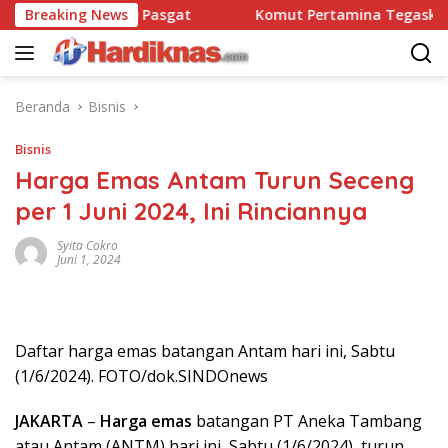
Langsung
ansatbravo 90 Pasgat
Breaking News
Komut Pertamina Tegaskan Tak
ke
konten
Beranda
Bisnis
Bisnis
Harga Emas Antam Turun Seceng
per 1 Juni 2024, Ini Rinciannya
Syita Cokro
Juni 1, 2024
Daftar harga emas batangan Antam hari ini, Sabtu
(1/6/2024). FOTO/dok.SINDOnews
JAKARTA
–
Harga emas
batangan PT Aneka Tambang
atau Antam (ANTM) hari ini, Sabtu (1/6/2024), turun