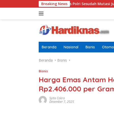
Langsung
jen Terbaru Di Pusdokkes Polri Sesudah Mutasi Juli 2026
Breaking News
ke
konten
Beranda
Nasional
Bisnis
Otomot
Beranda
Bisnis
Bisnis
Harga Emas Antam Ha
Rp2.406.000 per Gra
Syita Cokro
Desember 7, 2025