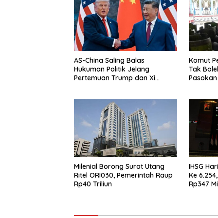
AS-China Saling Balas
Komut P
Hukuman Politik Jelang
Tak Bol
Pertemuan Trump dan Xi
Pasokan
Jinping
Milenial Borong Surat Utang
IHSG Har
Ritel ORI030, Pemerintah Raup
Ke 6.254
Rp40 Triliun
Rp347 Mi