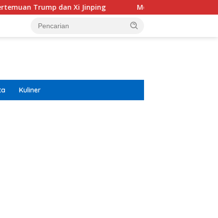
 dan Xi Jinping
Modifikasi Ayla Vintage dan Gran Max
ta
Kuliner
ar besar starlight princess1000 bagi bonus