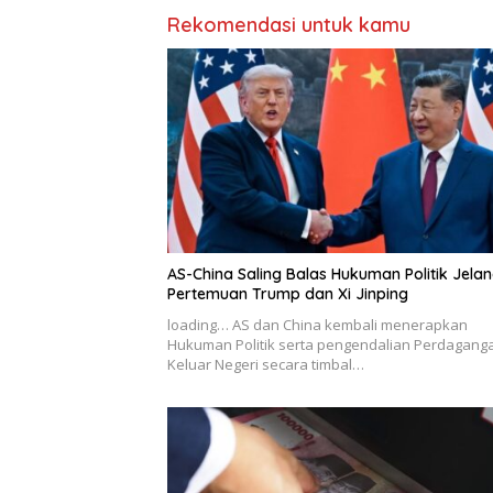
Rekomendasi untuk kamu
AS-China Saling Balas Hukuman Politik Jela
Pertemuan Trump dan Xi Jinping
loading… AS dan China kembali menerapkan
Hukuman Politik serta pengendalian Perdagang
Keluar Negeri secara timbal…