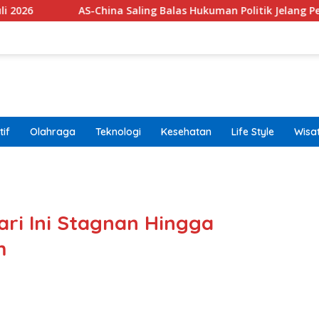
AS-China Saling Balas Hukuman Politik Jelang Pertemuan Trump
if
Olahraga
Teknologi
Kesehatan
Life Style
Wisa
band
ri Ini Stagnan Hingga
m