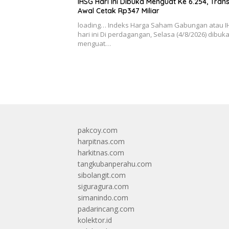
IHSG Hari Ini Dibuka Menguat Ke 6.254, Tran
Awal Cetak Rp347 Miliar
loading… Indeks Harga Saham Gabungan atau 
hari ini Di perdagangan, Selasa (4/8/2026) dibuk
menguat…
pakcoy.com
harpitnas.com
harkitnas.com
tangkubanperahu.com
sibolangit.com
siguragura.com
simanindo.com
padarincang.com
kolektor.id