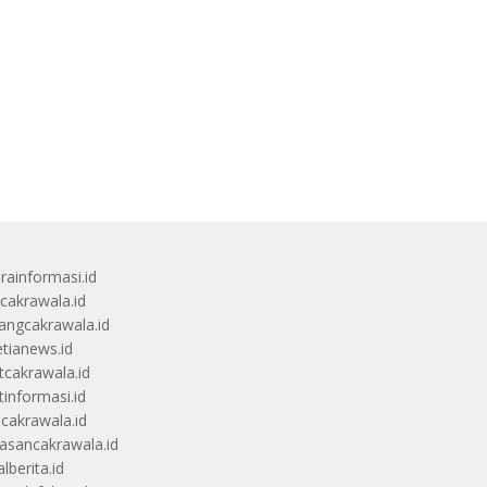
rainformasi.id
scakrawala.id
angcakrawala.id
etianews.id
itcakrawala.id
tinformasi.id
ucakrawala.id
sancakrawala.id
lberita.id