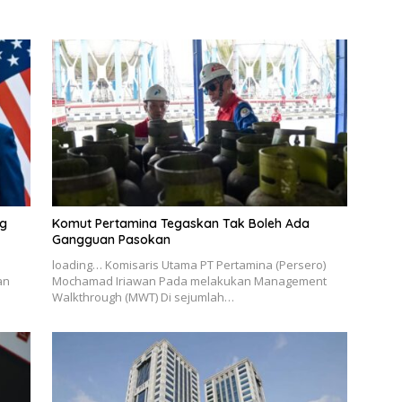
ng
Komut Pertamina Tegaskan Tak Boleh Ada
Gangguan Pasokan
loading… Komisaris Utama PT Pertamina (Persero)
an
Mochamad Iriawan Pada melakukan Management
Walkthrough (MWT) Di sejumlah…