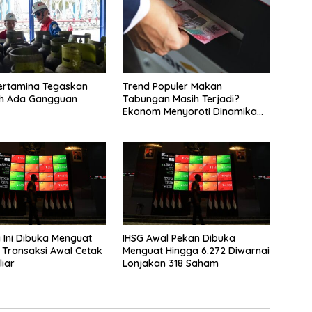
ertamina Tegaskan
Trend Populer Makan
eh Ada Gangguan
Tabungan Masih Terjadi?
Ekonom Menyoroti Dinamika
Simpanan Nasabah
i Ini Dibuka Menguat
IHSG Awal Pekan Dibuka
, Transaksi Awal Cetak
Menguat Hingga 6.272 Diwarnai
liar
Lonjakan 318 Saham