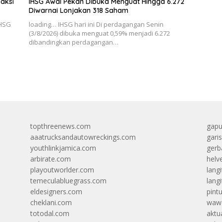
saksi
IHSG Awal Pekan Dibuka Menguat Hingga 6.272
Diwarnai Lonjakan 318 Saham
IHSG
loading… IHSG hari ini Di perdagangan Senin
a
(3/8/2026) dibuka menguat 0,59% menjadi 6.272
dibandingkan perdagangan…
topthreenews.com
gapu
aaatrucksandautowreckings.com
gari
youthlinkjamica.com
gerb
arbirate.com
helv
playoutworlder.com
lang
temeculabluegrass.com
langi
eldesigners.com
pint
cheklani.com
wawa
totodal.com
aktua