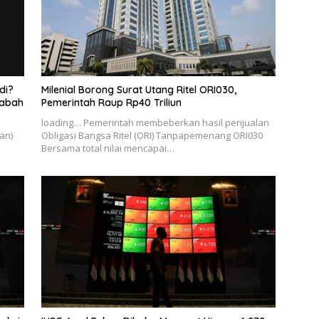
di?
Milenial Borong Surat Utang Ritel ORI030,
sabah
Pemerintah Raup Rp40 Triliun
loading… Pemerintah membeberkan hasil penjualan
an)
Obligasi Bangsa Ritel (ORI) Tanpapemenang ORI030
Bersama total nilai mencapai…