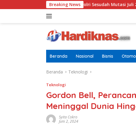
Langsung
Terbaru Di Pusdokkes Polri Sesudah Mutasi Juli 2026
Breaking News
AS-
ke
konten
Beranda
Nasional
Bisnis
Otomot
Beranda
Teknologi
Teknologi
Gordon Bell, Peranca
Meninggal Dunia Hing
Syita Cokro
Juni 2, 2024