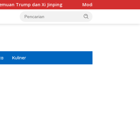
 Xi Jinping
Modifikasi Ayla Vintage dan Gran Max Ret
ta
Kuliner
ar besar starlight princess1000 bagi bonus