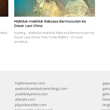
Makhluk-makhluk Raksasa Bermunculan Ke
Dasar Laut China
Meta,
loading… Makhluk-makhluk Raksasa Bermunculan Ke
Dasar Laut China. Foto/ Daily BEIJING – Di Studi
tersebut,…
topthreenews.com
gapu
aaatrucksandautowreckings.com
gari
youthlinkjamica.com
gerb
arbirate.com
helv
playoutworlder.com
lang