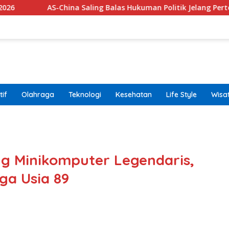
China Saling Balas Hukuman Politik Jelang Pertemuan Trump dan
if
Olahraga
Teknologi
Kesehatan
Life Style
Wisa
band
ng Minikomputer Legendaris,
ga Usia 89