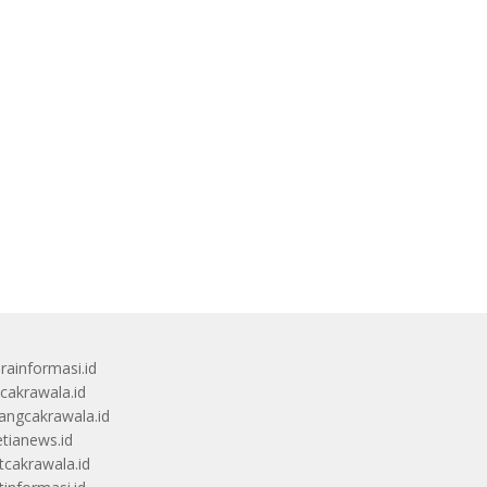
rainformasi.id
scakrawala.id
angcakrawala.id
etianews.id
itcakrawala.id