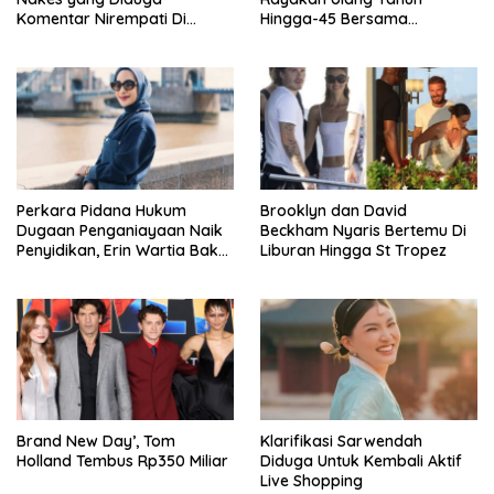
Komentar Nirempati Di
Hingga-45 Bersama
Pasien BPJS
Pengeran Harry
Perkara Pidana Hukum
Brooklyn dan David
Dugaan Penganiayaan Naik
Beckham Nyaris Bertemu Di
Penyidikan, Erin Wartia Bakal
Liburan Hingga St Tropez
Diperiksa
Brand New Day’, Tom
Klarifikasi Sarwendah
Holland Tembus Rp350 Miliar
Diduga Untuk Kembali Aktif
Live Shopping