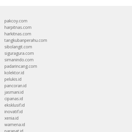
pakcoy.com
harpitnas.com
harkitnas.com
tangkubanperahu.com
sibolangit.com
siguragura.com
simanindo.com
padarincang.com
kolektor.id
pelukis.id
pancoran.id
jasmani.id
cipanas.id
eksklusif.id
inovatif.id
xenia.id
wamena.id
parapat.id