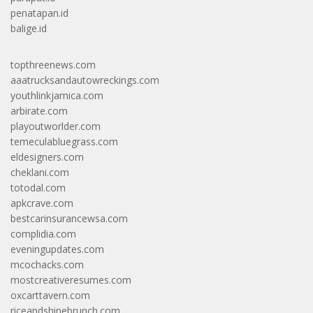
penatapan.id
balige.id
topthreenews.com
aaatrucksandautowreckings.com
youthlinkjamica.com
arbirate.com
playoutworlder.com
temeculabluegrass.com
eldesigners.com
cheklani.com
totodal.com
apkcrave.com
bestcarinsurancewsa.com
complidia.com
eveningupdates.com
mcochacks.com
mostcreativeresumes.com
oxcarttavern.com
riceandshinebrunch.com