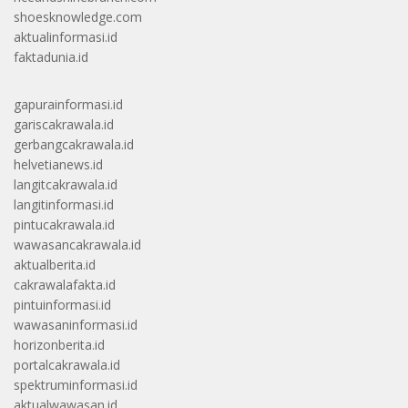
shoesknowledge.com
aktualinformasi.id
faktadunia.id
gapurainformasi.id
gariscakrawala.id
gerbangcakrawala.id
helvetianews.id
langitcakrawala.id
langitinformasi.id
pintucakrawala.id
wawasancakrawala.id
aktualberita.id
cakrawalafakta.id
pintuinformasi.id
wawasaninformasi.id
horizonberita.id
portalcakrawala.id
spektruminformasi.id
aktualwawasan.id