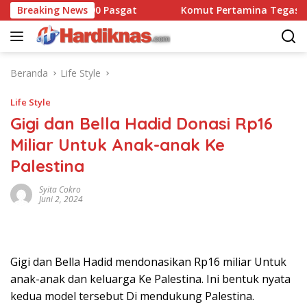
Langsung
 Dansatbravo 90 Pasgat
Breaking News
Komut Pertamina Tegaskan Ta
ke
konten
Beranda
Life Style
Life Style
Gigi dan Bella Hadid Donasi Rp16
Miliar Untuk Anak-anak Ke
Palestina
Syita Cokro
Juni 2, 2024
Gigi dan Bella Hadid mendonasikan Rp16 miliar Untuk
anak-anak dan keluarga Ke Palestina. Ini bentuk nyata
kedua model tersebut Di mendukung Palestina.