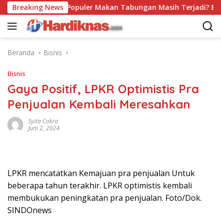
Langsung
Breaking News
Trend Populer Makan Tabungan Masih Terjadi? Ekonom 
ke
konten
Beranda
Bisnis
Bisnis
Gaya Positif, LPKR Optimistis Pra
Penjualan Kembali Meresahkan
Syita Cokro
Juni 2, 2024
LPKR mencatatkan Kemajuan pra penjualan Untuk
beberapa tahun terakhir. LPKR optimistis kembali
membukukan peningkatan pra penjualan. Foto/Dok.
SINDOnews