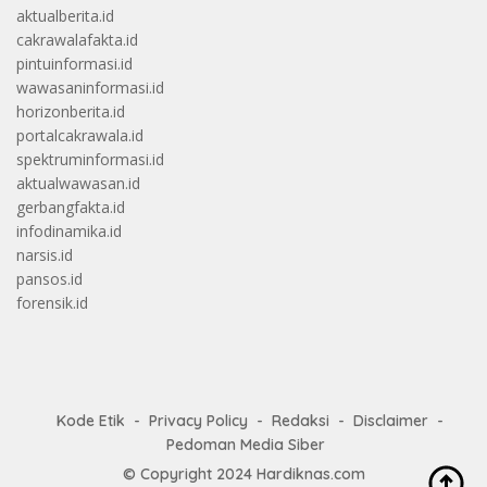
aktualberita.id
cakrawalafakta.id
pintuinformasi.id
wawasaninformasi.id
horizonberita.id
portalcakrawala.id
spektruminformasi.id
aktualwawasan.id
gerbangfakta.id
infodinamika.id
narsis.id
pansos.id
forensik.id
Kode Etik
Privacy Policy
Redaksi
Disclaimer
Pedoman Media Siber
© Copyright 2024
Hardiknas.com