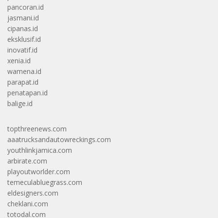
pancoran.id
jasmani.id
cipanas.id
eksklusif.id
inovatif.id
xenia.id
wamena.id
parapat.id
penatapan.id
balige.id
topthreenews.com
aaatrucksandautowreckings.com
youthlinkjamica.com
arbirate.com
playoutworlder.com
temeculabluegrass.com
eldesigners.com
cheklani.com
totodal.com