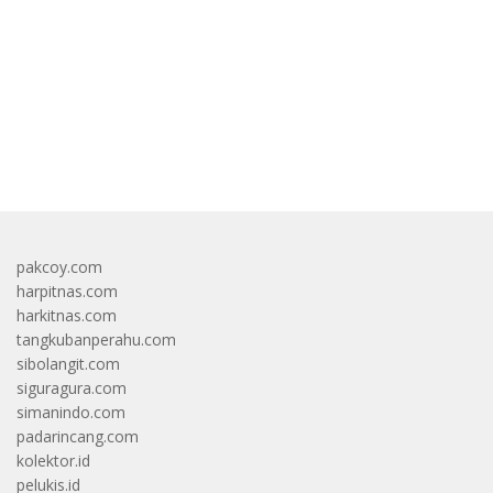
bandar besar starlight princess1000 bagi bonus
pakcoy.com
harpitnas.com
harkitnas.com
tangkubanperahu.com
sibolangit.com
siguragura.com
simanindo.com
padarincang.com
kolektor.id
pelukis.id