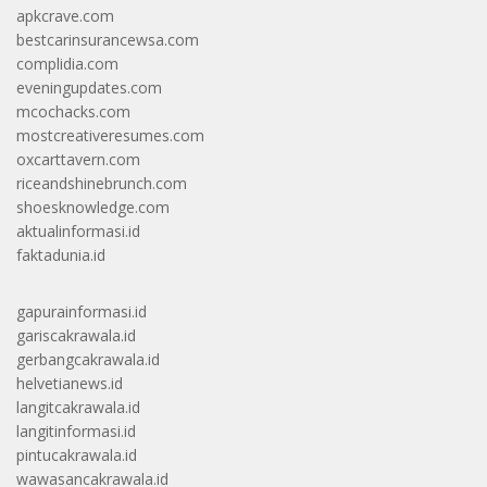
apkcrave.com
bestcarinsurancewsa.com
complidia.com
eveningupdates.com
mcochacks.com
mostcreativeresumes.com
oxcarttavern.com
riceandshinebrunch.com
shoesknowledge.com
aktualinformasi.id
faktadunia.id
gapurainformasi.id
gariscakrawala.id
gerbangcakrawala.id
helvetianews.id
langitcakrawala.id
langitinformasi.id
pintucakrawala.id
wawasancakrawala.id