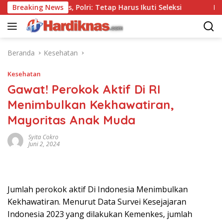
Langsung
si Tanpa Tes, Polri: Tetap Harus Ikuti Seleksi
Breaking News
Kemenpa
ke
konten
Beranda
Kesehatan
Kesehatan
Gawat! Perokok Aktif Di RI
Menimbulkan Kekhawatiran,
Mayoritas Anak Muda
Syita Cokro
Juni 2, 2024
Jumlah perokok aktif Di Indonesia Menimbulkan
Kekhawatiran. Menurut Data Survei Kesejajaran
Indonesia 2023 yang dilakukan Kemenkes, jumlah