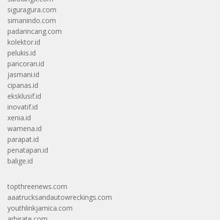
siguragura.com
simanindo.com
padarincang.com
kolektor.id
pelukis.id
pancoran.id
jasmani.id
cipanas.id
eksklusif.id
inovatif.id
xenia.id
wamena.id
parapat.id
penatapan.id
balige.id
topthreenews.com
aaatrucksandautowreckings.com
youthlinkjamica.com
arbirate.com