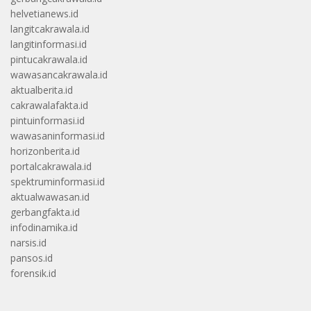
helvetianews.id
langitcakrawala.id
langitinformasi.id
pintucakrawala.id
wawasancakrawala.id
aktualberita.id
cakrawalafakta.id
pintuinformasi.id
wawasaninformasi.id
horizonberita.id
portalcakrawala.id
spektruminformasi.id
aktualwawasan.id
gerbangfakta.id
infodinamika.id
narsis.id
pansos.id
forensik.id