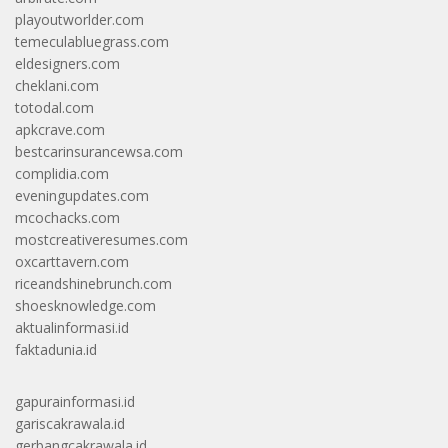
playoutworlder.com
temeculabluegrass.com
eldesigners.com
cheklani.com
totodal.com
apkcrave.com
bestcarinsurancewsa.com
complidia.com
eveningupdates.com
mcochacks.com
mostcreativeresumes.com
oxcarttavern.com
riceandshinebrunch.com
shoesknowledge.com
aktualinformasi.id
faktadunia.id
gapurainformasi.id
gariscakrawala.id
gerbangcakrawala.id