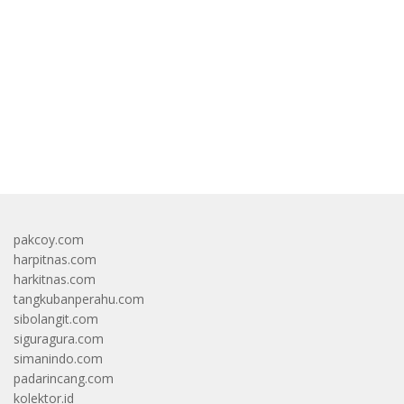
Saham
bandar besar starlight princess1000 bagi bonus
pakcoy.com
harpitnas.com
harkitnas.com
tangkubanperahu.com
sibolangit.com
siguragura.com
simanindo.com
padarincang.com
kolektor.id