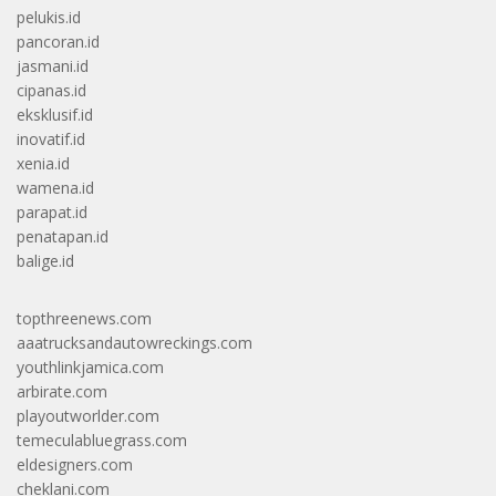
pelukis.id
pancoran.id
jasmani.id
cipanas.id
eksklusif.id
inovatif.id
xenia.id
wamena.id
parapat.id
penatapan.id
balige.id
topthreenews.com
aaatrucksandautowreckings.com
youthlinkjamica.com
arbirate.com
playoutworlder.com
temeculabluegrass.com
eldesigners.com
cheklani.com