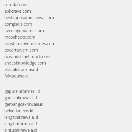
totodal.com
apkcrave.com
bestcarinsurancewsa.com
complidia.com
eveningupdates.com
mcochacks.com
mostcreativeresumes.com
oxcarttavern.com
riceandshinebrunch.com
shoesknowledge.com
aktualinformasi.id
faktadunia.id
gapurainformasi.id
gariscakrawala.id
gerbangcakrawala.id
helvetianews.id
langitcakrawala.id
langitinformasi.id
pintucakrawala.id