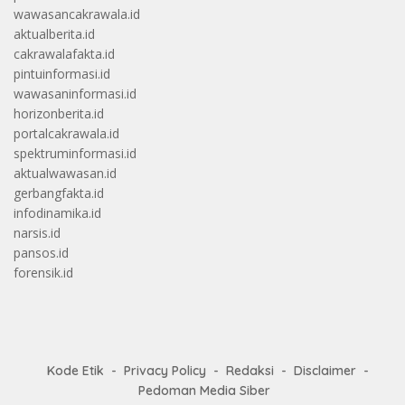
wawasancakrawala.id
aktualberita.id
cakrawalafakta.id
pintuinformasi.id
wawasaninformasi.id
horizonberita.id
portalcakrawala.id
spektruminformasi.id
aktualwawasan.id
gerbangfakta.id
infodinamika.id
narsis.id
pansos.id
forensik.id
Kode Etik
Privacy Policy
Redaksi
Disclaimer
Pedoman Media Siber