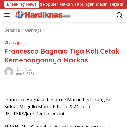
Langsung
Breaking News
Trend Populer Makan Tabungan Masih Terjadi? Ekon
ke
konten
Beranda
Olahraga
Olahraga
Francesco Bagnaia Tiga Kali Cetak
Kemenangannya Markas
Syita Cokro
Juni 3, 2024
Francesco Bagnaia dan Jorge Martin bertarung Ke
Sirkuit Mugello MotoGP Italia 2024. Foto:
REUTERS/Jennifer Lorenzini
MUGELLO
– Pembalap Ducati Lenovo, Francesco