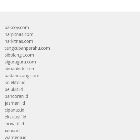
pakcoy.com
harpitnas.com
harkitnas.com
tangkubanperahu.com
sibolangit.com
siguragura.com
simanindo.com
padarincang.com
kolektor.id
pelukis.id
pancoran.id
jasmani.id
cipanas.id
eksklusif.id
inovatif.id
xenia.id
wamena.id