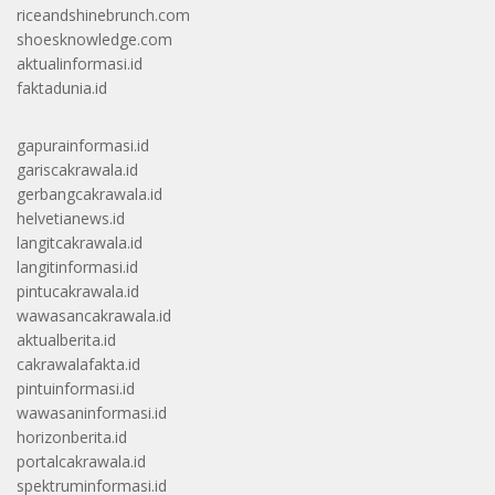
riceandshinebrunch.com
shoesknowledge.com
aktualinformasi.id
faktadunia.id
gapurainformasi.id
gariscakrawala.id
gerbangcakrawala.id
helvetianews.id
langitcakrawala.id
langitinformasi.id
pintucakrawala.id
wawasancakrawala.id
aktualberita.id
cakrawalafakta.id
pintuinformasi.id
wawasaninformasi.id
horizonberita.id
portalcakrawala.id
spektruminformasi.id