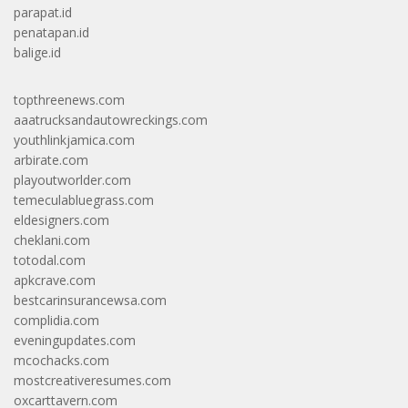
parapat.id
penatapan.id
balige.id
topthreenews.com
aaatrucksandautowreckings.com
youthlinkjamica.com
arbirate.com
playoutworlder.com
temeculabluegrass.com
eldesigners.com
cheklani.com
totodal.com
apkcrave.com
bestcarinsurancewsa.com
complidia.com
eveningupdates.com
mcochacks.com
mostcreativeresumes.com
oxcarttavern.com