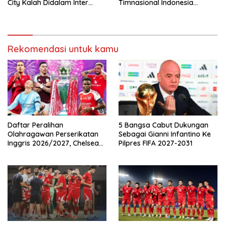
City Kalah Didalam Inter
Timnasional Indonesia
Milan
Jelang Hadapi Vietnam
Rekomendasi untuk kamu
Daftar Peralihan
5 Bangsa Cabut Dukungan
Olahragawan Perserikatan
Sebagai Gianni Infantino Ke
Inggris 2026/2027, Chelsea
Pilpres FIFA 2027-2031
Paling Boros!