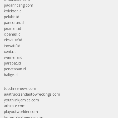
padarincang.com
kolektor.id
pelukis.id
pancoran.id
jasmani.id
cipanas.id
eksklusif.id
inovatif.id
xenia.id
wamena.id
parapat.id
penatapan.id
balige.id
topthreenews.com
aaatrucksandautowreckings.com
youthlinkjamica.com
arbirate.com
playoutworlder.com
temeculabluegrass.com