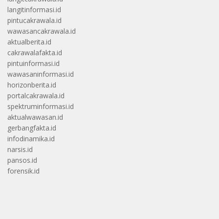
langitinformasi.id
pintucakrawala.id
wawasancakrawala.id
aktualberita.id
cakrawalafakta.id
pintuinformasi.id
wawasaninformasi.id
horizonberita.id
portalcakrawala.id
spektruminformasi.id
aktualwawasan.id
gerbangfakta.id
infodinamika.id
narsis.id
pansos.id
forensik.id