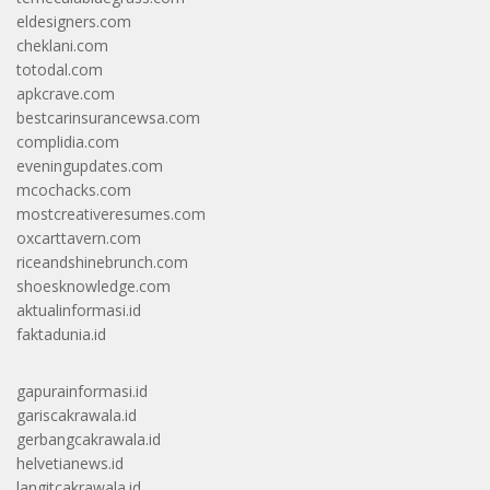
eldesigners.com
cheklani.com
totodal.com
apkcrave.com
bestcarinsurancewsa.com
complidia.com
eveningupdates.com
mcochacks.com
mostcreativeresumes.com
oxcarttavern.com
riceandshinebrunch.com
shoesknowledge.com
aktualinformasi.id
faktadunia.id
gapurainformasi.id
gariscakrawala.id
gerbangcakrawala.id
helvetianews.id
langitcakrawala.id