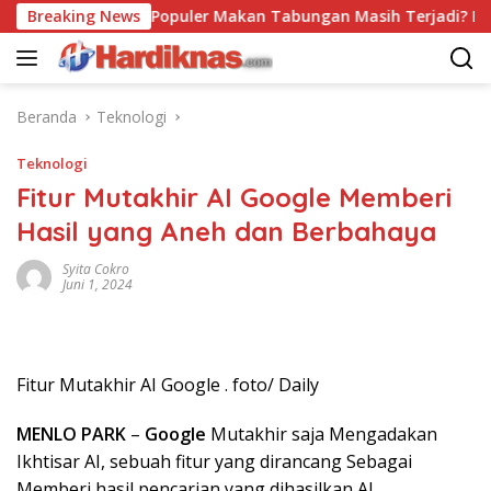
Langsung
Breaking News
Trend Populer Makan Tabungan Masih Terjadi? Ekonom 
ke
konten
Beranda
Teknologi
Teknologi
Fitur Mutakhir AI Google Memberi
Hasil yang Aneh dan Berbahaya
Syita Cokro
Juni 1, 2024
Fitur Mutakhir AI Google . foto/ Daily
MENLO PARK
–
Google
Mutakhir saja Mengadakan
Ikhtisar AI, sebuah fitur yang dirancang Sebagai
Memberi hasil pencarian yang dihasilkan AI.