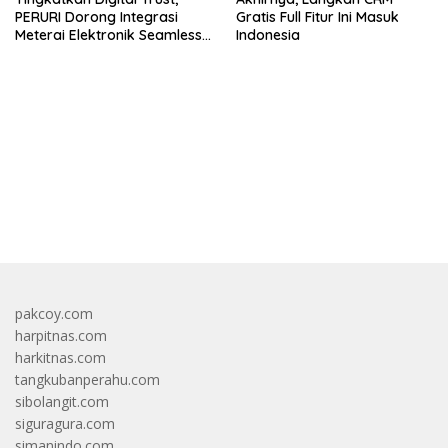
PERURI Dorong Integrasi
Gratis Full Fitur Ini Masuk
Meterai Elektronik Seamless
Indonesia
Di Layanan Karantina
bandar besar starlight princess1000 bagi bonus
pakcoy.com
harpitnas.com
harkitnas.com
tangkubanperahu.com
sibolangit.com
siguragura.com
simanindo.com