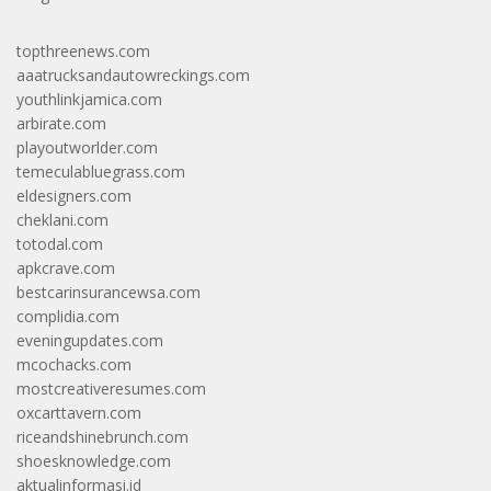
topthreenews.com
aaatrucksandautowreckings.com
youthlinkjamica.com
arbirate.com
playoutworlder.com
temeculabluegrass.com
eldesigners.com
cheklani.com
totodal.com
apkcrave.com
bestcarinsurancewsa.com
complidia.com
eveningupdates.com
mcochacks.com
mostcreativeresumes.com
oxcarttavern.com
riceandshinebrunch.com
shoesknowledge.com
aktualinformasi.id