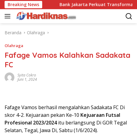
Langsung
ai Disrupsi
Breaking News
Bank Jakarta Perkuat Transformasi Digita
ke
konten
Beranda
Olahraga
Olahraga
Fafage Vamos Kalahkan Sadakata
FC
Syita Cokro
Juni 1, 2024
Fafage Vamos berhasil mengalahkan Sadakata FC Di
skor 4-2. Kejuaraan pekan Ke-10
Kejuaraan Futsal
Profesional 2023/2024
itu berlangsung Di GOR Tegal
Selatan, Tegal, Jawa Di, Sabtu (1/6/2024).