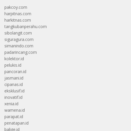
pakcoy.com
harpitnas.com
harkitnas.com
tangkubanperahu.com
sibolangit.com
siguragura.com
simanindo.com
padarincang.com
kolektor.id
pelukis.id
pancoran.id
jasmani.id
cipanas.id
eksklusif.id
inovatif.id
xenia.id
wamena.id
parapat.id
penatapan.id
balige.id