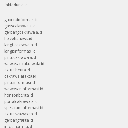
faktadunia.id
gapurainformasi.id
gariscakrawala.id
gerbangcakrawala.id
helvetianews.id
langitcakrawala.id
langitinformasi.id
pintucakrawala.id
wawasancakrawala.id
aktualberita.id
cakrawalafakta.id
pintuinformasi.id
wawasaninformasi.id
horizonberita.id
portalcakrawala.id
spektruminformasi.id
aktualwawasan.id
gerbangfakta.id
infodinamika.id