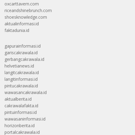
oxcarttavern.com
riceandshinebrunch.com
shoesknowledge.com
aktualinformasi.id
faktadunia.id
gapurainformasi.id
gariscakrawala.id
gerbangcakrawala.id
helvetianews.id
langitcakrawala.id
langitinformasi.id
pintucakrawala.id
wawasancakrawala.id
aktualberita.id
cakrawalafakta.id
pintuinformasi.id
wawasaninformasi.id
horizonberita.id
portalcakrawala.id