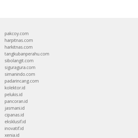
pakcoy.com
harpitnas.com
harkitnas.com
tangkubanperahu.com
sibolangit.com
siguragura.com
simanindo.com
padarincang.com
kolektor.id
pelukis.id
pancoran.id
jasmani.id
cipanas.id
eksklusif.id
inovatif.id
xenia.id