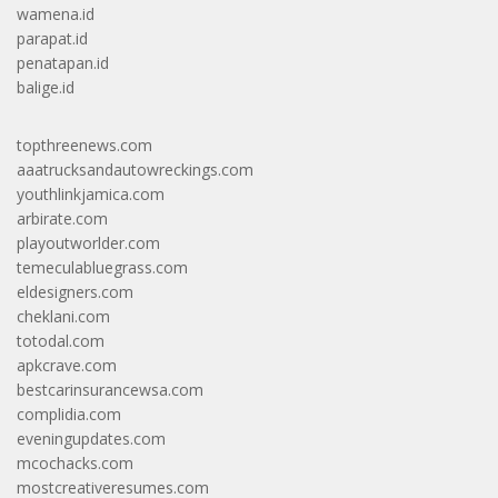
wamena.id
parapat.id
penatapan.id
balige.id
topthreenews.com
aaatrucksandautowreckings.com
youthlinkjamica.com
arbirate.com
playoutworlder.com
temeculabluegrass.com
eldesigners.com
cheklani.com
totodal.com
apkcrave.com
bestcarinsurancewsa.com
complidia.com
eveningupdates.com
mcochacks.com
mostcreativeresumes.com