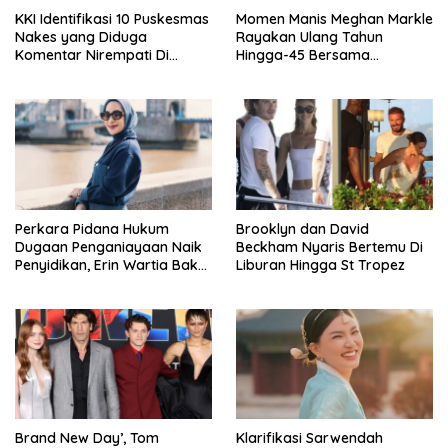
KKI Identifikasi 10 Puskesmas
Momen Manis Meghan Markle
Nakes yang Diduga
Rayakan Ulang Tahun
Komentar Nirempati Di
Hingga-45 Bersama
Pasien BPJS
Pengeran Harry
Perkara Pidana Hukum
Brooklyn dan David
Dugaan Penganiayaan Naik
Beckham Nyaris Bertemu Di
Penyidikan, Erin Wartia Bakal
Liburan Hingga St Tropez
Diperiksa
Brand New Day’, Tom
Klarifikasi Sarwendah