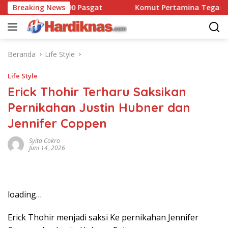
Langsung
Dansatbravo 90 Pasgat
Breaking News
Komut Pertamina Tegaskan Tak
ke
konten
Beranda
Life Style
Life Style
Erick Thohir Terharu Saksikan
Pernikahan Justin Hubner dan
Jennifer Coppen
Syita Cokro
Juni 14, 2026
loading…
Erick Thohir menjadi saksi Ke pernikahan Jennifer