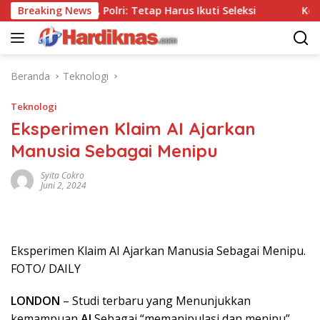
Langsung
 Tanpa Tes, Polri: Tetap Harus Ikuti Seleksi
Breaking News
Kemenpar 
ke
konten
Beranda
Teknologi
Teknologi
Eksperimen Klaim AI Ajarkan
Manusia Sebagai Menipu
Syita Cokro
Juni 2, 2024
Eksperimen Klaim AI Ajarkan Manusia Sebagai Menipu.
FOTO/ DAILY
LONDON
– Studi terbaru yang Menunjukkan
kemampuan
AI
Sebagai “memanipulasi dan menipu”