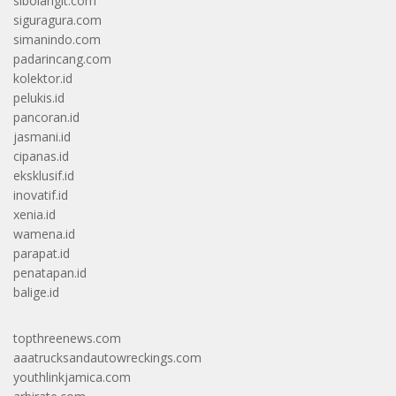
sibolangit.com
siguragura.com
simanindo.com
padarincang.com
kolektor.id
pelukis.id
pancoran.id
jasmani.id
cipanas.id
eksklusif.id
inovatif.id
xenia.id
wamena.id
parapat.id
penatapan.id
balige.id
topthreenews.com
aaatrucksandautowreckings.com
youthlinkjamica.com