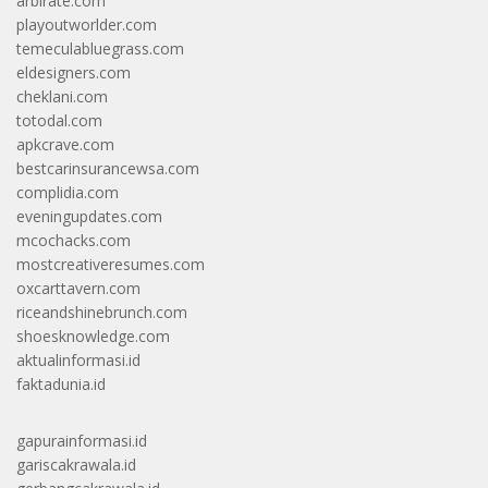
arbirate.com
playoutworlder.com
temeculabluegrass.com
eldesigners.com
cheklani.com
totodal.com
apkcrave.com
bestcarinsurancewsa.com
complidia.com
eveningupdates.com
mcochacks.com
mostcreativeresumes.com
oxcarttavern.com
riceandshinebrunch.com
shoesknowledge.com
aktualinformasi.id
faktadunia.id
gapurainformasi.id
gariscakrawala.id