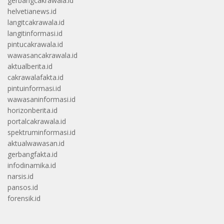
gerbangcakrawala.id
helvetianews.id
langitcakrawala.id
langitinformasi.id
pintucakrawala.id
wawasancakrawala.id
aktualberita.id
cakrawalafakta.id
pintuinformasi.id
wawasaninformasi.id
horizonberita.id
portalcakrawala.id
spektruminformasi.id
aktualwawasan.id
gerbangfakta.id
infodinamika.id
narsis.id
pansos.id
forensik.id