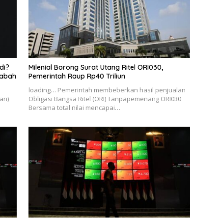
di?
Milenial Borong Surat Utang Ritel ORI030,
sabah
Pemerintah Raup Rp40 Triliun
loading… Pemerintah membeberkan hasil penjualan
an)
Obligasi Bangsa Ritel (ORI) Tanpapemenang ORI030
Bersama total nilai mencapai…