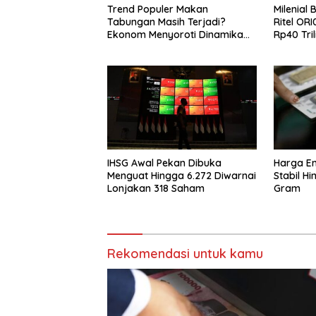
Trend Populer Makan
Milenial
Tabungan Masih Terjadi?
Ritel OR
Ekonom Menyoroti Dinamika
Rp40 Tril
Simpanan Nasabah
IHSG Awal Pekan Dibuka
Harga Em
Menguat Hingga 6.272 Diwarnai
Stabil H
Lonjakan 318 Saham
Gram
Rekomendasi untuk kamu