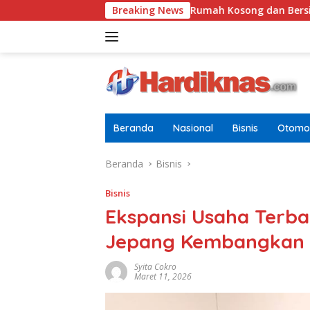
Langsung
Tugasnya Jaga Rumah Kosong dan Bersihkan Halaman
Breaking News
ke
konten
Beranda
Nasional
Bisnis
Otomot
Beranda
Bisnis
Bisnis
Ekspansi Usaha Terba
Jepang Kembangkan So
Syita Cokro
Maret 11, 2026