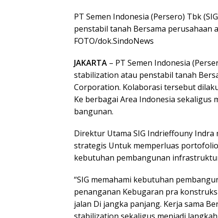
PT Semen Indonesia (Persero) Tbk (SIG)
penstabil tanah Bersama perusahaan a
FOTO/dok.SindoNews
JAKARTA
– PT Semen Indonesia (Persero
stabilization atau penstabil tanah Be
Corporation. Kolaborasi tersebut dil
Ke berbagai Area Indonesia sekaligus
bangunan.
Direktur Utama SIG Indrieffouny Indra
strategis Untuk memperluas portofoli
kebutuhan pembangunan infrastruktur
“SIG memahami kebutuhan pembangun
penanganan Kebugaran pra konstruks
jalan Di jangka panjang. Kerja sama B
stabilization sekaligus menjadi langk