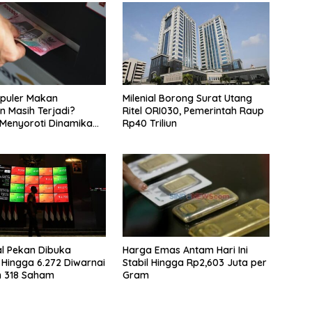
puler Makan
Milenial Borong Surat Utang
 Masih Terjadi?
Ritel ORI030, Pemerintah Raup
Menyoroti Dinamika
Rp40 Triliun
n Nasabah
l Pekan Dibuka
Harga Emas Antam Hari Ini
Hingga 6.272 Diwarnai
Stabil Hingga Rp2,603 Juta per
n 318 Saham
Gram