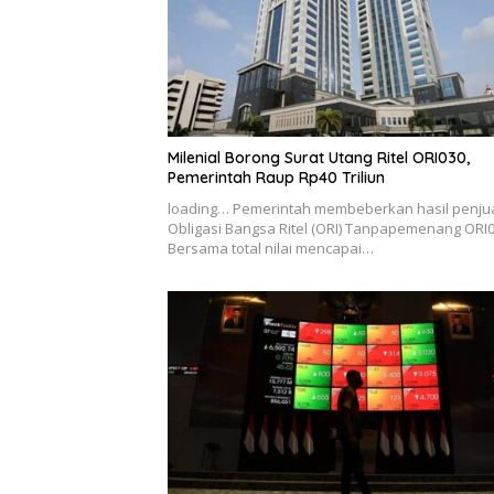
Milenial Borong Surat Utang Ritel ORI030,
Pemerintah Raup Rp40 Triliun
loading… Pemerintah membeberkan hasil penju
Obligasi Bangsa Ritel (ORI) Tanpapemenang ORI
Bersama total nilai mencapai…