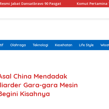
nsatbravo 90 Pasgat
Komut Pertamina Tegaskan Tak B
if
Olahraga
Teknologi
Kesehatan
Life Style
Wisa
band
Asal China Mendadak
liarder Gara-gara Mesin
egini Kisahnya