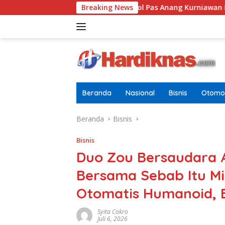
Langsung
ia Dewasa
Letkol Pas Anang Kurniawan Resmi Jabat Da
Breaking News
ke
konten
Beranda
Nasional
Bisnis
Otomot
Beranda
Bisnis
Bisnis
Duo Zou Bersaudara 
Bersama Sebab Itu Mi
Otomatis Humanoid, B
Syita Cokro
Juli 6, 2026