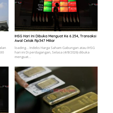
IHSG Hari Ini Dibuka Menguat Ke 6.254, Transaksi
Awal Cetak Rp347 Miliar
alan
loading… Indeks Harga Saham Gabungan atau IHSG
030
hari ini Di perdagangan, Selasa (4/8/2026) dibuka
menguat…