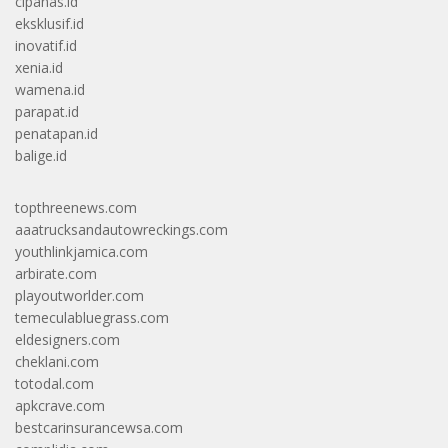
cipanas.id
eksklusif.id
inovatif.id
xenia.id
wamena.id
parapat.id
penatapan.id
balige.id
topthreenews.com
aaatrucksandautowreckings.com
youthlinkjamica.com
arbirate.com
playoutworlder.com
temeculabluegrass.com
eldesigners.com
cheklani.com
totodal.com
apkcrave.com
bestcarinsurancewsa.com