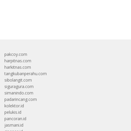
bandar besar starlight princess1000 bagi bonus
pakcoy.com
harpitnas.com
harkitnas.com
tangkubanperahu.com
sibolangit.com
siguragura.com
simanindo.com
padarincang.com
kolektor.id
pelukis.id
pancoran.id
jasmani.id