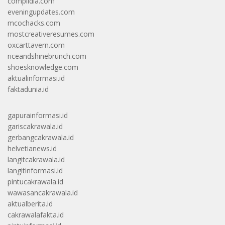
complidia.com
eveningupdates.com
mcochacks.com
mostcreativeresumes.com
oxcarttavern.com
riceandshinebrunch.com
shoesknowledge.com
aktualinformasi.id
faktadunia.id
gapurainformasi.id
gariscakrawala.id
gerbangcakrawala.id
helvetianews.id
langitcakrawala.id
langitinformasi.id
pintucakrawala.id
wawasancakrawala.id
aktualberita.id
cakrawalafakta.id