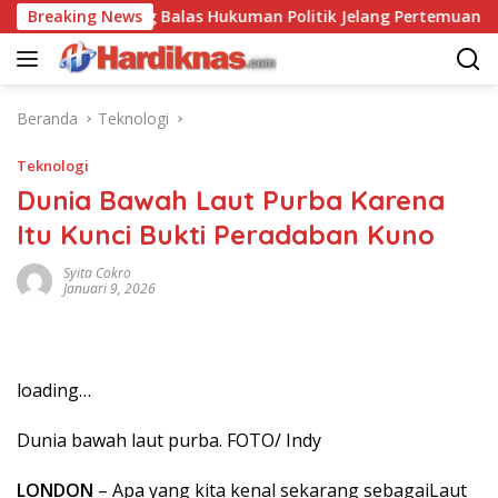
Langsung
-China Saling Balas Hukuman Politik Jelang Pertemuan Trump da
Breaking News
ke
konten
Beranda
Teknologi
Teknologi
Dunia Bawah Laut Purba Karena
Itu Kunci Bukti Peradaban Kuno
Syita Cokro
Januari 9, 2026
loading…
Dunia bawah laut purba. FOTO/ Indy
LONDON
– Apa yang kita kenal sekarang sebagaiLaut