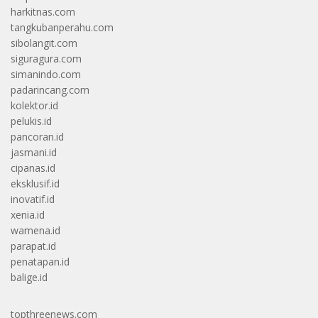
harkitnas.com
tangkubanperahu.com
sibolangit.com
siguragura.com
simanindo.com
padarincang.com
kolektor.id
pelukis.id
pancoran.id
jasmani.id
cipanas.id
eksklusif.id
inovatif.id
xenia.id
wamena.id
parapat.id
penatapan.id
balige.id
topthreenews.com