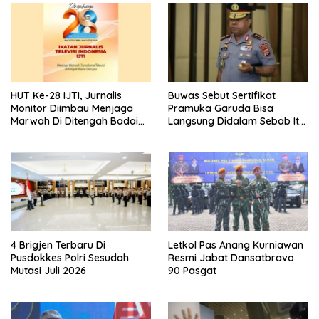
HUT Ke-28 IJTI, Jurnalis
Buwas Sebut Sertifikat
Monitor Diimbau Menjaga
Pramuka Garuda Bisa
Marwah Di Ditengah Badai
Langsung Didalam Sebab Itu
Disrupsi
Polisi Tanpa Tes, Polri: Tetap
Harus Ikuti Seleksi
4 Brigjen Terbaru Di
Letkol Pas Anang Kurniawan
Pusdokkes Polri Sesudah
Resmi Jabat Dansatbravo
Mutasi Juli 2026
90 Pasgat