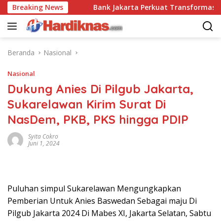
Langsung
i Disrupsi
Breaking News
Bank Jakarta Perkuat Transformasi Digital
ke
konten
Beranda
Nasional
Nasional
Dukung Anies Di Pilgub Jakarta,
Sukarelawan Kirim Surat Di
NasDem, PKB, PKS hingga PDIP
Syita Cokro
Juni 1, 2024
Puluhan simpul Sukarelawan Mengungkapkan
Pemberian Untuk Anies Baswedan Sebagai maju Di
Pilgub Jakarta 2024 Di Mabes XI, Jakarta Selatan, Sabtu