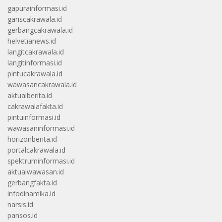
gapurainformasi.id
gariscakrawala.id
gerbangcakrawala.id
helvetianews.id
langitcakrawala.id
langitinformasi.id
pintucakrawala.id
wawasancakrawala.id
aktualberita.id
cakrawalafakta.id
pintuinformasi.id
wawasaninformasi.id
horizonberita.id
portalcakrawala.id
spektruminformasi.id
aktualwawasan.id
gerbangfakta.id
infodinamika.id
narsis.id
pansos.id