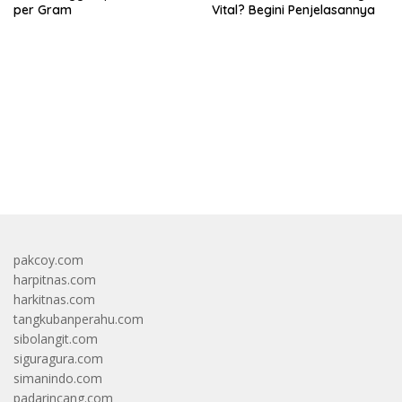
per Gram
Vital? Begini Penjelasannya
bandar besar starlight princess1000 bagi bonus
pakcoy.com
harpitnas.com
harkitnas.com
tangkubanperahu.com
sibolangit.com
siguragura.com
simanindo.com
padarincang.com