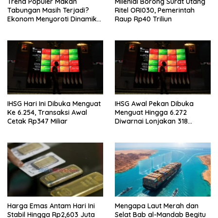
Trend Populer Makan
Milenial Borong Surat Utang
Tabungan Masih Terjadi?
Ritel ORI030, Pemerintah
Ekonom Menyoroti Dinamika
Raup Rp40 Triliun
Simpanan Nasabah
IHSG Hari Ini Dibuka Menguat
IHSG Awal Pekan Dibuka
Ke 6.254, Transaksi Awal
Menguat Hingga 6.272
Cetak Rp347 Miliar
Diwarnai Lonjakan 318
Saham
Harga Emas Antam Hari Ini
Mengapa Laut Merah dan
Stabil Hingga Rp2,603 Juta
Selat Bab al-Mandab Begitu