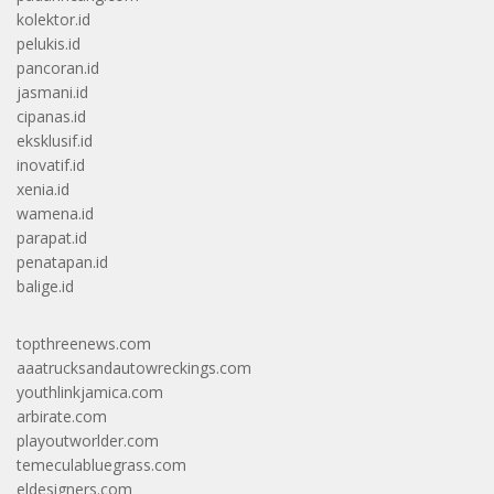
kolektor.id
pelukis.id
pancoran.id
jasmani.id
cipanas.id
eksklusif.id
inovatif.id
xenia.id
wamena.id
parapat.id
penatapan.id
balige.id
topthreenews.com
aaatrucksandautowreckings.com
youthlinkjamica.com
arbirate.com
playoutworlder.com
temeculabluegrass.com
eldesigners.com