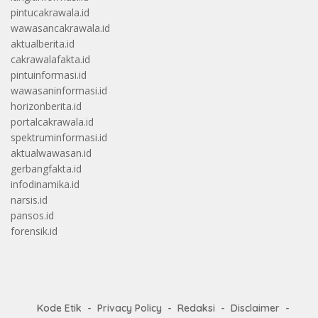
pintucakrawala.id
wawasancakrawala.id
aktualberita.id
cakrawalafakta.id
pintuinformasi.id
wawasaninformasi.id
horizonberita.id
portalcakrawala.id
spektruminformasi.id
aktualwawasan.id
gerbangfakta.id
infodinamika.id
narsis.id
pansos.id
forensik.id
Kode Etik
Privacy Policy
Redaksi
Disclaimer