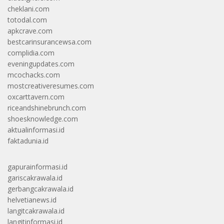
cheklani.com
totodal.com
apkcrave.com
bestcarinsurancewsa.com
complidia.com
eveningupdates.com
mcochacks.com
mostcreativeresumes.com
oxcarttavern.com
riceandshinebrunch.com
shoesknowledge.com
aktualinformasi.id
faktadunia.id
gapurainformasi.id
gariscakrawala.id
gerbangcakrawala.id
helvetianews.id
langitcakrawala.id
langitinformasi.id