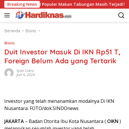
Langsung
Breaking News
Trend Populer Makan Tabungan Masih Terjadi? Ekonom
ke
konten
Beranda
Bisnis
Bisnis
Duit Investor Masuk Di IKN Rp51 T,
Foreign Belum Ada yang Tertarik
Syita Cokro
Juni 6, 2024
Investor yang telah menanamkan modalnya Di IKN
Nusantara. FOTO/dok.SINDOnews
JAKARTA
– Badan Otorita Ibu Kota Nusantara (
OIKN
)
melaporkan sejumlah investor yang telah