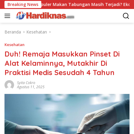
Langsung
Trend Populer Makan Tabungan Masih Terjadi? Ekonom Men
Breaking News
ke
konten
Beranda
Kesehatan
Kesehatan
Duh! Remaja Masukkan Pinset Di
Alat Kelaminnya, Mutakhir Di
Praktisi Medis Sesudah 4 Tahun
Syita Cokro
Agustus 11, 2025