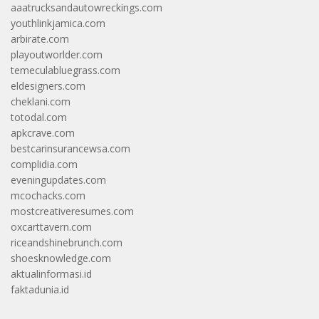
aaatrucksandautowreckings.com
youthlinkjamica.com
arbirate.com
playoutworlder.com
temeculabluegrass.com
eldesigners.com
cheklani.com
totodal.com
apkcrave.com
bestcarinsurancewsa.com
complidia.com
eveningupdates.com
mcochacks.com
mostcreativeresumes.com
oxcarttavern.com
riceandshinebrunch.com
shoesknowledge.com
aktualinformasi.id
faktadunia.id