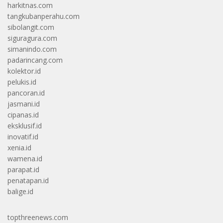
harkitnas.com
tangkubanperahu.com
sibolangit.com
siguragura.com
simanindo.com
padarincang.com
kolektor.id
pelukis.id
pancoran.id
jasmani.id
cipanas.id
eksklusif.id
inovatif.id
xenia.id
wamena.id
parapat.id
penatapan.id
balige.id
topthreenews.com