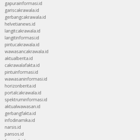
gapurainformasi.id
gariscakrawala.id
gerbangcakrawala.id
helvetianews.id
langitcakrawala.id
langitinformasi.id
pintucakrawala.id
wawasancakrawala.id
aktualberita.id
cakrawalafakta.id
pintuinformasi.id
wawasaninformasi.id
horizonberita.id
portalcakrawala.id
spektruminformasi.id
aktualwawasan.id
gerbangfakta.id
infodinamika.id
narsis.id
pansos.id