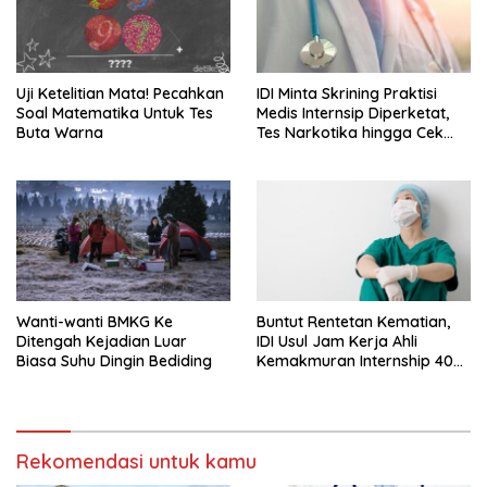
IDI Minta Skrining Praktisi
Uji Ketelitian Mata! Pecahkan
Medis Internsip Diperketat,
Soal Matematika Untuk Tes
Tes Narkotika hingga Cek
Buta Warna
PMS
Wanti-wanti BMKG Ke
Buntut Rentetan Kematian,
Ditengah Kejadian Luar
IDI Usul Jam Kerja Ahli
Biasa Suhu Dingin Bediding
Kemakmuran Internship 40
Jam Per Minggu
Rekomendasi untuk kamu