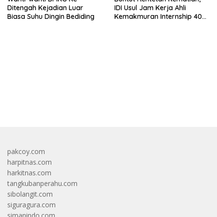
Ditengah Kejadian Luar
IDI Usul Jam Kerja Ahli
Biasa Suhu Dingin Bediding
Kemakmuran Internship 40
Jam Per Minggu
bandar besar starlight princess1000 bagi bonus
pakcoy.com
harpitnas.com
harkitnas.com
tangkubanperahu.com
sibolangit.com
siguragura.com
simanindo.com