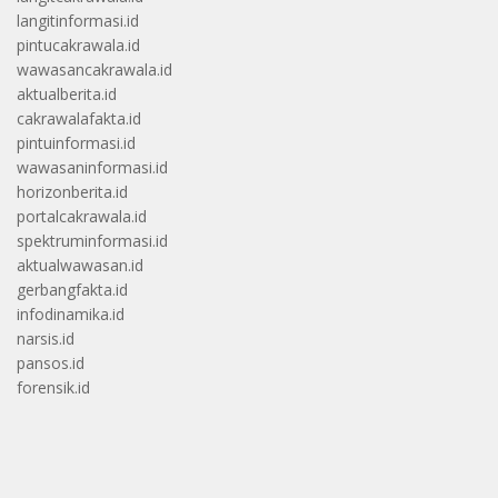
langitinformasi.id
pintucakrawala.id
wawasancakrawala.id
aktualberita.id
cakrawalafakta.id
pintuinformasi.id
wawasaninformasi.id
horizonberita.id
portalcakrawala.id
spektruminformasi.id
aktualwawasan.id
gerbangfakta.id
infodinamika.id
narsis.id
pansos.id
forensik.id