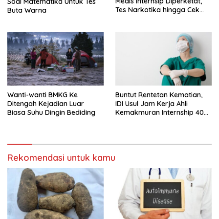
Medis Internsip Diperketat,
Soal Matematika Untuk Tes
Tes Narkotika hingga Cek
Buta Warna
PMS
Wanti-wanti BMKG Ke
Buntut Rentetan Kematian,
Ditengah Kejadian Luar
IDI Usul Jam Kerja Ahli
Biasa Suhu Dingin Bediding
Kemakmuran Internship 40
Jam Per Minggu
Rekomendasi untuk kamu