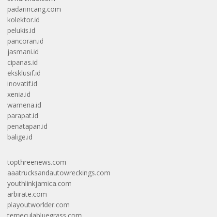
padarincang.com
kolektor.id
pelukis.id
pancoran.id
jasmani.id
cipanas.id
eksklusif.id
inovatif.id
xenia.id
wamena.id
parapat.id
penatapan.id
balige.id
topthreenews.com
aaatrucksandautowreckings.com
youthlinkjamica.com
arbirate.com
playoutworlder.com
temeculabluegrass.com