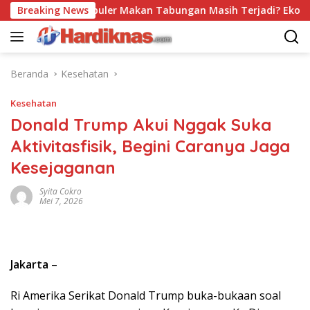
Langsung
Trend Populer Makan Tabungan Masih Terjadi? Ekonom Men
Breaking News
ke
konten
Beranda
Kesehatan
Kesehatan
Donald Trump Akui Nggak Suka
Aktivitasfisik, Begini Caranya Jaga
Kesejaganan
Syita Cokro
Mei 7, 2026
Jakarta
–
Ri Amerika Serikat Donald Trump buka-bukaan soal