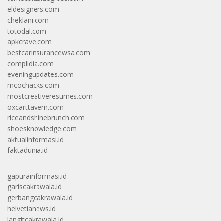
eldesigners.com
cheklani.com
totodal.com
apkcrave.com
bestcarinsurancewsa.com
complidia.com
eveningupdates.com
mcochacks.com
mostcreativeresumes.com
oxcarttavern.com
riceandshinebrunch.com
shoesknowledge.com
aktualinformasi.id
faktadunia.id
gapurainformasi.id
gariscakrawala.id
gerbangcakrawala.id
helvetianews.id
langitcakrawala.id