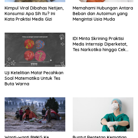
Kimpul Viral Dibahas Netijen,
Memahami Hubungan Antara
Konsumsi Apa Sih Itu? Ini
Beban dan Autoimun yang
Kata Praktisi Medis Gizi
Mengintai Usia Muda
IDI Minta Skrining Praktisi
Medis Internsip Diperketat,
Tes Narkotika hingga Cek
PMS
Uji Ketelitian Mata! Pecahkan
Soal Matematika Untuk Tes
Buta Warna
Wanti-wanti BMKG Ke
Buntut Rentetan Kematian,