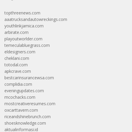
topthreenews.com
aaatrucksandautowreckings.com
youthlinkjamica.com
arbirate.com
playoutworlder.com
temeculabluegrass.com
eldesigners.com
cheklani.com
totodal.com
apkcrave.com
bestcarinsurancewsa.com
complidia.com
eveningupdates.com
mcochacks.com
mostcreativeresumes.com
oxcarttavern.com
riceandshinebrunch.com
shoesknowledge.com
aktualinformasi.id