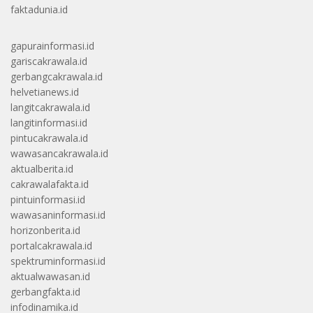
faktadunia.id
gapurainformasi.id
gariscakrawala.id
gerbangcakrawala.id
helvetianews.id
langitcakrawala.id
langitinformasi.id
pintucakrawala.id
wawasancakrawala.id
aktualberita.id
cakrawalafakta.id
pintuinformasi.id
wawasaninformasi.id
horizonberita.id
portalcakrawala.id
spektruminformasi.id
aktualwawasan.id
gerbangfakta.id
infodinamika.id