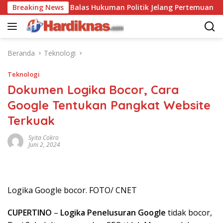
Langsung
China Saling Balas Hukuman Politik Jelang Pertemuan Trump da
Breaking News
ke
konten
Beranda
Teknologi
Teknologi
Dokumen Logika Bocor, Cara
Google Tentukan Pangkat Website
Terkuak
Syita Cokro
Juni 2, 2024
Logika Google bocor. FOTO/ CNET
CUPERTINO
–
Logika Penelusuran Google
tidak bocor,