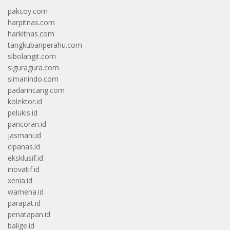
pakcoy.com
harpitnas.com
harkitnas.com
tangkubanperahu.com
sibolangit.com
siguragura.com
simanindo.com
padarincang.com
kolektor.id
pelukis.id
pancoran.id
jasmani.id
cipanas.id
eksklusif.id
inovatif.id
xenia.id
wamena.id
parapat.id
penatapan.id
balige.id