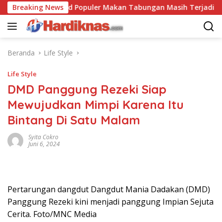
Langsung
Breaking News
Trend Populer Makan Tabungan Masih Terjadi? Ekono
ke
konten
Beranda
Life Style
Life Style
DMD Panggung Rezeki Siap
Mewujudkan Mimpi Karena Itu
Bintang Di Satu Malam
Syita Cokro
Juni 6, 2024
Pertarungan dangdut Dangdut Mania Dadakan (DMD)
Panggung Rezeki kini menjadi panggung Impian Sejuta
Cerita. Foto/MNC Media