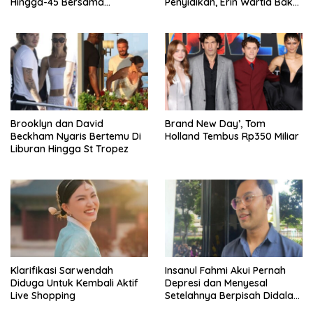
Hingga-45 Bersama
Penyidikan, Erin Wartia Bakal
Pengeran Harry
Diperiksa
Brooklyn dan David
Brand New Day’, Tom
Beckham Nyaris Bertemu Di
Holland Tembus Rp350 Miliar
Liburan Hingga St Tropez
Klarifikasi Sarwendah
Insanul Fahmi Akui Pernah
Diduga Untuk Kembali Aktif
Depresi dan Menyesal
Live Shopping
Setelahnya Berpisah Didalam
Wardatina Mawa