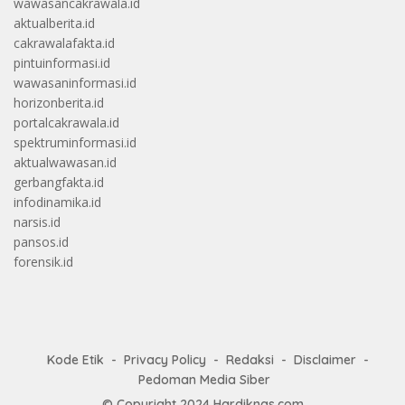
wawasancakrawala.id
aktualberita.id
cakrawalafakta.id
pintuinformasi.id
wawasaninformasi.id
horizonberita.id
portalcakrawala.id
spektruminformasi.id
aktualwawasan.id
gerbangfakta.id
infodinamika.id
narsis.id
pansos.id
forensik.id
Kode Etik
Privacy Policy
Redaksi
Disclaimer
Pedoman Media Siber
© Copyright 2024
Hardiknas.com