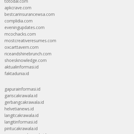
totodal.com
apkcrave.com
bestcarinsurancewsa.com
complidia.com
eveningupdates.com
mcochacks.com
mostcreativeresumes.com
oxcarttavern.com
riceandshinebrunch.com
shoesknowledge.com
aktualinformasi.id
faktadunia.id
gapurainformasi.id
gariscakrawala.id
gerbangcakrawala.id
helvetianews.id
langitcakrawala.id
langitinformasi.id
pintucakrawala.id