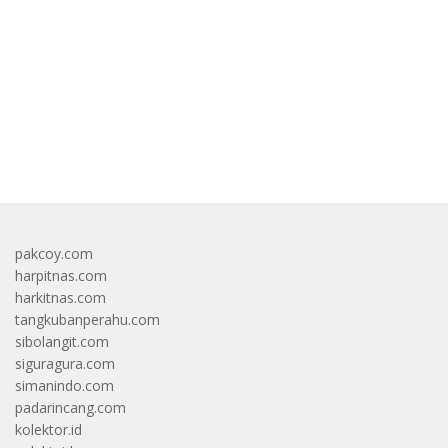
bandar besar starlight princess1000 bagi bonus
pakcoy.com
harpitnas.com
harkitnas.com
tangkubanperahu.com
sibolangit.com
siguragura.com
simanindo.com
padarincang.com
kolektor.id