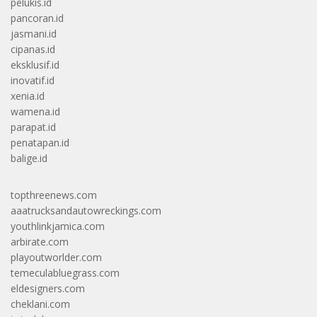
pelukis.id
pancoran.id
jasmani.id
cipanas.id
eksklusif.id
inovatif.id
xenia.id
wamena.id
parapat.id
penatapan.id
balige.id
topthreenews.com
aaatrucksandautowreckings.com
youthlinkjamica.com
arbirate.com
playoutworlder.com
temeculabluegrass.com
eldesigners.com
cheklani.com