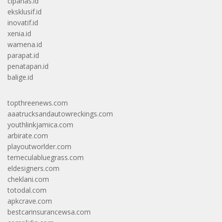
cipanas.id
eksklusif.id
inovatif.id
xenia.id
wamena.id
parapat.id
penatapan.id
balige.id
topthreenews.com
aaatrucksandautowreckings.com
youthlinkjamica.com
arbirate.com
playoutworlder.com
temeculabluegrass.com
eldesigners.com
cheklani.com
totodal.com
apkcrave.com
bestcarinsurancewsa.com