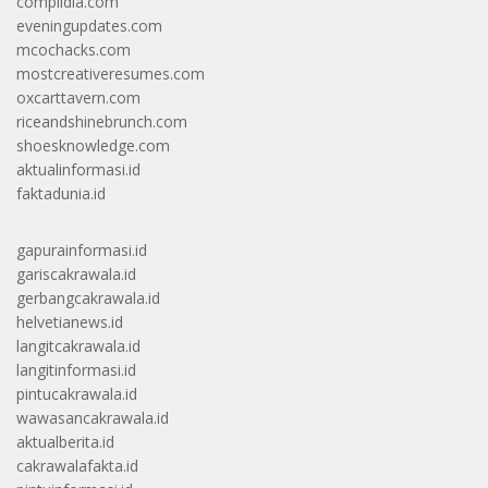
complidia.com
eveningupdates.com
mcochacks.com
mostcreativeresumes.com
oxcarttavern.com
riceandshinebrunch.com
shoesknowledge.com
aktualinformasi.id
faktadunia.id
gapurainformasi.id
gariscakrawala.id
gerbangcakrawala.id
helvetianews.id
langitcakrawala.id
langitinformasi.id
pintucakrawala.id
wawasancakrawala.id
aktualberita.id
cakrawalafakta.id