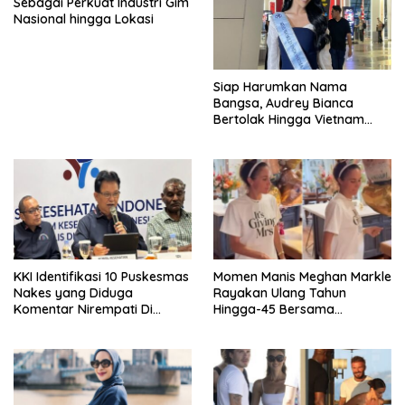
Sebagai Perkuat Industri Gim
Nasional hingga Lokasi
Siap Harumkan Nama
Bangsa, Audrey Bianca
Bertolak Hingga Vietnam
Wakili Indonesia Di Miss
World 2026
KKI Identifikasi 10 Puskesmas
Momen Manis Meghan Markle
Nakes yang Diduga
Rayakan Ulang Tahun
Komentar Nirempati Di
Hingga-45 Bersama
Pasien BPJS
Pengeran Harry