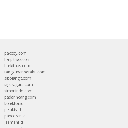
bandar besar starlight princess1000 bagi bonus
pakcoy.com
harpitnas.com
harkitnas.com
tangkubanperahu.com
sibolangit.com
siguragura.com
simanindo.com
padarincang.com
kolektor.id
pelukis.id
pancoran.id
jasmani.id