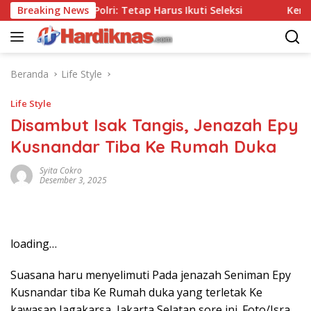
Langsung
Tanpa Tes, Polri: Tetap Harus Ikuti Seleksi
Breaking News
Kemenpar D
ke
konten
Beranda
Life Style
Life Style
Disambut Isak Tangis, Jenazah Epy
Kusnandar Tiba Ke Rumah Duka
Syita Cokro
Desember 3, 2025
loading…
Suasana haru menyelimuti Pada jenazah Seniman Epy
Kusnandar tiba Ke Rumah duka yang terletak Ke
kawasan Jagakarsa, Jakarta Selatan sore ini. Foto/Isra