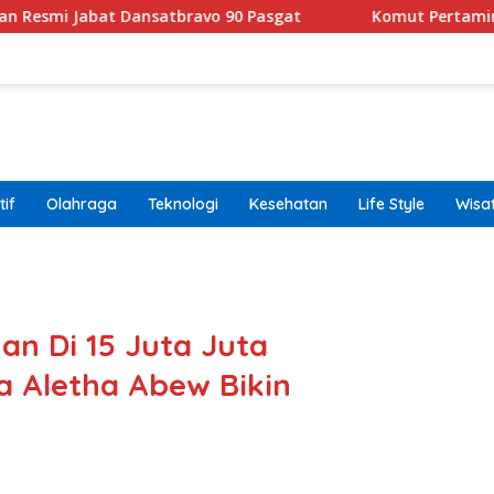
 Dansatbravo 90 Pasgat
Komut Pertamina Tegaskan Ta
if
Olahraga
Teknologi
Kesehatan
Life Style
Wisa
band
n Di 15 Juta Juta
ia Aletha Abew Bikin