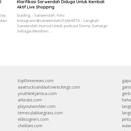
0
Klarifikasi Sarwendah Diduga Untuk Kembali
Aktif Live Shopping
Day.
loading… Sarwendah. Foto:
-Man:
Instagram/@sarwendah29 JAKARTA – Langkah
Sarwendah muncul Untuk podcast Denny Sumargo
Sebagai Memberi…
topthreenews.com
gapu
aaatrucksandautowreckings.com
gari
youthlinkjamica.com
gerb
arbirate.com
helv
playoutworlder.com
lang
temeculabluegrass.com
langi
eldesigners.com
pint
cheklani.com
wawa