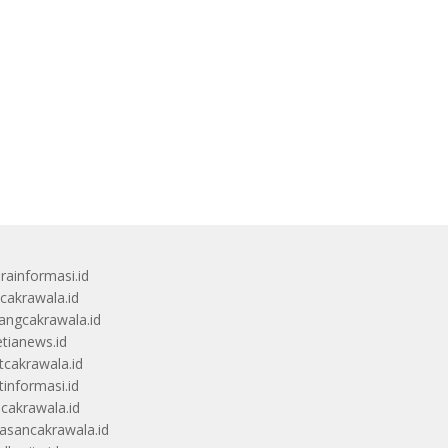
rainformasi.id
scakrawala.id
angcakrawala.id
etianews.id
itcakrawala.id
tinformasi.id
ucakrawala.id
sancakrawala.id