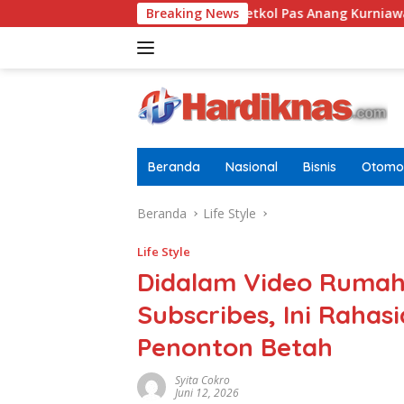
Langsung
i Pria Dewasa
Letkol Pas Anang Kurniawan Resmi Jabat
Breaking News
ke
konten
Beranda
Nasional
Bisnis
Otomot
Beranda
Life Style
Life Style
Didalam Video Rumaha
Subscribes, Ini Rahas
Penonton Betah
Syita Cokro
Juni 12, 2026