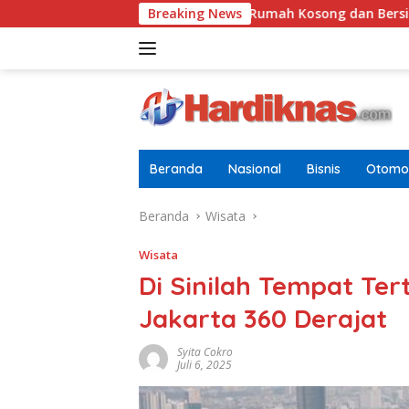
Langsung
Tugasnya Jaga Rumah Kosong dan Bersihkan Halaman
Breaking News
ke
konten
Beranda
Nasional
Bisnis
Otomot
Beranda
Wisata
Wisata
Di Sinilah Tempat Te
Jakarta 360 Derajat
Syita Cokro
Juli 6, 2025