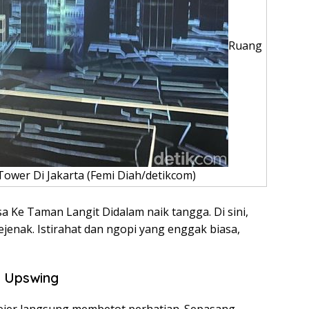
Ruang
Tower Di Jakarta (Femi Diah/detikcom)
isa Ke Taman Langit Didalam naik tangga. Di sini,
ejenak. Istirahat dan ngopi yang enggak biasa,
l Upswing
ejer langsung membetot perhatian. Sepasang