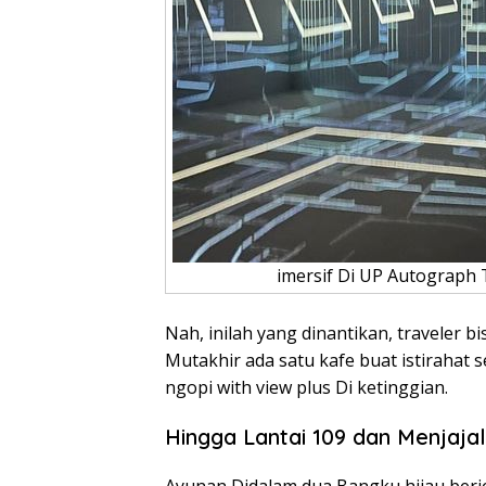
imersif Di UP Autograph 
Nah, inilah yang dinantikan, traveler b
Mutakhir ada satu kafe buat istirahat s
ngopi with view plus Di ketinggian.
Hingga Lantai 109 dan Menjaja
Ayunan Didalam dua Bangku hijau berj