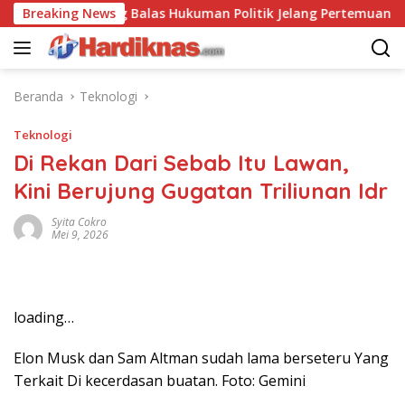
Langsung
-China Saling Balas Hukuman Politik Jelang Pertemuan Trump d
Breaking News
ke
konten
Beranda
Teknologi
Teknologi
Di Rekan Dari Sebab Itu Lawan,
Kini Berujung Gugatan Triliunan Idr
Syita Cokro
Mei 9, 2026
loading…
Elon Musk dan Sam Altman sudah lama berseteru Yang
Terkait Di kecerdasan buatan. Foto: Gemini