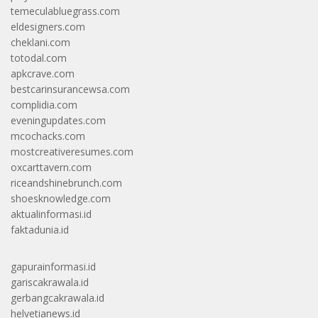
temeculabluegrass.com
eldesigners.com
cheklani.com
totodal.com
apkcrave.com
bestcarinsurancewsa.com
complidia.com
eveningupdates.com
mcochacks.com
mostcreativeresumes.com
oxcarttavern.com
riceandshinebrunch.com
shoesknowledge.com
aktualinformasi.id
faktadunia.id
gapurainformasi.id
gariscakrawala.id
gerbangcakrawala.id
helvetianews.id