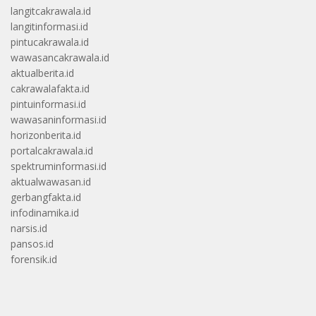
langitcakrawala.id
langitinformasi.id
pintucakrawala.id
wawasancakrawala.id
aktualberita.id
cakrawalafakta.id
pintuinformasi.id
wawasaninformasi.id
horizonberita.id
portalcakrawala.id
spektruminformasi.id
aktualwawasan.id
gerbangfakta.id
infodinamika.id
narsis.id
pansos.id
forensik.id