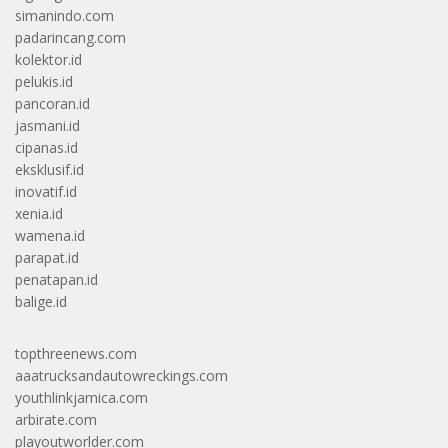
simanindo.com
padarincang.com
kolektor.id
pelukis.id
pancoran.id
jasmani.id
cipanas.id
eksklusif.id
inovatif.id
xenia.id
wamena.id
parapat.id
penatapan.id
balige.id
topthreenews.com
aaatrucksandautowreckings.com
youthlinkjamica.com
arbirate.com
playoutworlder.com