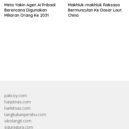
Meta Yakin Agen AI Pribadi
Makhluk-makhluk Raksasa
Berencana Digunakan
Bermunculan Ke Dasar Laut
Miliaran Orang Ke 2031
China
bandar besar starlight princess1000 bagi bonus
pakcoy.com
harpitnas.com
harkitnas.com
tangkubanperahu.com
sibolangit.com
siguragura.com